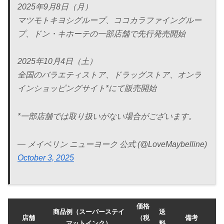
2025年9月8日（月）
マツモトキヨシグループ、ココカラファイングルー
プ、ドン・キホーテの一部店舗で先行発売開始
2025年10月4日（土）
全国のバラエティストア、ドラッグストア、オンラ
インショッピングサイト*にて販売開始
*一部店舗では取り扱いがない場合がございます。
— メイベリン ニューヨーク 公式 (@LoveMaybelline)
October 3, 2025
価格
商品例（スーパーステイ
送
店舗
（税
備考
マットインク）
料