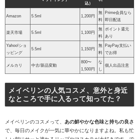
込）
無
Prime会員なら
Amazon
5.5ml
1,200円
料
即日配送
無
ポイント還元
楽天市場
5.5ml
1,100円
料
あり
Yahoo!ショ
無
PayPay支払い
5.5ml
1,150円
ッピング
料
でお得
800〜
な
メルカリ
中古/新品変動
個人出品注意
1,500円
し
メイベリンの人気コスメ、意外と身近
なところで手に入るって知ってた？
メイベリンのコスメって、
あの鮮やかな色味と持ちの良さ
で、毎日のメイクが一気に華やかになりますよね。私も忙