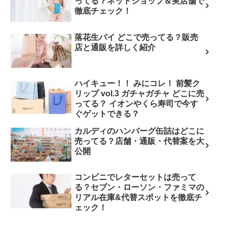
ってる？ネットショップ＆実店舗で
徹底チェック！
落花生パイ どこで売ってる？販売
店と通販を詳しく紹介
ハイキュー！！ みにコレ！ 前髪ク
リップ vol.3 ガチャガチャ どこに売
ってる？ イオンやくら寿司で今す
ぐゲットできる？
カルディのハンバーグ缶詰はどこに
売ってる？店舗・通販・代替案を大
公開
コンビニでレターセットは売って
る？セブン・ローソン・ファミマの
リアル在庫&代替スポットを徹底チ
ェック！