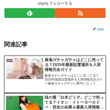
yoytをフォローする
yoyt
関連記事
麻雀ガチャガチャはどこに売って
総合
る？2025年最新設置場所＆入荷
情報完全ガイド
麻雀ガチャガチャはどこに売ってる？
2025年最新設置場所＆入荷情報完全ガイ
ド麻雀ガチャガチャに夢中になって、つ
い集めちゃうあなたへ。この記事ではま
ちぼうけ 麻雀牌の取扱店や平均価格、安
く買える場所をサクッと紹介します。き
味の素「白米どうぞ」どこで売っ
総合
っと役立つはずですよ...
てる？イオン・イトーヨーカド
ー・西友の在庫＆最新入荷情報ま