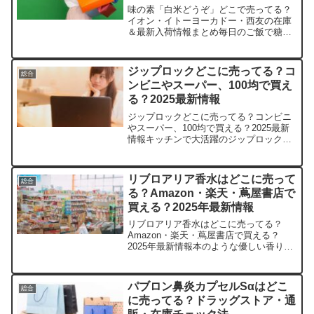
とめ
味の素「白米どうぞ」どこで売ってる？
イオン・イトーヨーカドー・西友の在庫
＆最新入荷情報まとめ毎日のご飯で糖質
が気になる方、きっと多いですよね。こ
の記事では味の素「白米どうぞ」を売っ
ている取扱店や、平均的な値段、安く買
ジップロックどこに売ってる？コ
総合
える場所などを手短に紹介...
ンビニやスーパー、100均で買え
る？2025最新情報
ジップロックどこに売ってる？コンビニ
やスーパー、100均で買える？2025最新
情報キッチンで大活躍のジップロック、
急に必要になったらどこで買えるか困っ
ちゃいますよね。この記事では、そんな
ジップロックの販売店や平均価格、安く
リブロアリア香水はどこに売って
総合
手に入る場所をサク...
る？Amazon・楽天・蔦屋書店で
買える？2025年最新情報
リブロアリア香水はどこに売ってる？
Amazon・楽天・蔦屋書店で買える？
2025年最新情報本のような優しい香り
に、心がふわっと溶けちゃうリブロアリ
ア香水。気になりますよね。この記事で
は、そんな香水の取扱店や平均価格、安
パブロン鼻炎カプセルSαはどこ
総合
く手に入るコツをサクッ...
に売ってる？ドラッグストア・通