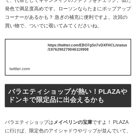
で、代替としてキャンメイクのプチプラをチェック。似た
発色で満足度高めです。ローソンならたまにポップアップ
コーナーがあるかも？ 急ぎの補充に便利ですよ。次回の
買い物で、ついでに覗いてみてくださいね。
https://twitter.com/EBO7gSn7vDXFHCL/status
/1976290279046119908
twitter.com
バラエティショップが熱い！PLAZAや
ドンキで限定品に出会えるかも
バラエティショップは
メイベリンの宝庫
ですよ！ PLAZA
に行けば、限定色のアイシャドウやリップが並んでいて、