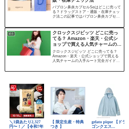
販・在庫チェック法
パブロン鼻炎カプセルSαはどこに売って
る？ドラッグストア・通販・在庫チェッ
ク法この記事ではパブロン鼻炎カプセル
Sαを売っている取扱店や、平均的な値
段、安く買える場所などを手短に紹介し
ます。販売店価格（税込）特徴楽天市場
クロックスジビッツ どこに売っ
総合
約1,100円〜1,4...
てる？ Amazon・楽天・公式シ
ョップで買える人気チャームの入
手ルート完全ガイド
クロックスジビッツ どこに売ってる？
Amazon・楽天・公式ショップで買える
人気チャームの入手ルート完全ガイドク
ロックスジビッツが気になって、どこで
買えるか探しちゃいますよね。この記事
では、クロックスジビッツの取扱店や平
均価格、安く買える...