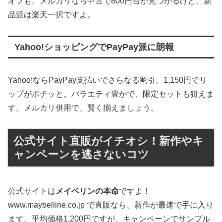
オフも。メルカリなら中古で800円台が見つかるけど、新
品派は楽天一択ですよ。
Yahoo!ショッピングでPayPay派に朗報
Yahoo!ならPayPay支払いでさらなる割引。1,150円でリ
ップがポチッと。バラエティ豊かで、限定セットも狙えま
す。メルカリ併用で、賢く揃えましょう。
公式サイト直販がイチオシ！新作やキ
ャンペーンを逃さないコツ
公式サイトは
メイベリンの本命
ですよ！
www.maybelline.co.jp で直販なら、新作が最速で手に入り
ます。平均価格1,200円ですが、キャンペーンでサンプル