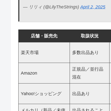
— リリィ (@LilyTheStrings)
April 2, 2025
店舗・販売先
取扱状況
楽天市場
多数出品あり
正規品／並行品
Amazon
混在
Yahoo!ショッピング
出品あり
メルカリ（新品／未使
出品されること