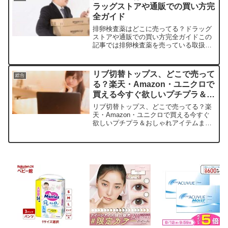
ラッグストアや通販での買い方完
全ガイド
排卵検査薬はどこに売ってる？ドラッグ
ストアや通販での買い方完全ガイドこの
記事では排卵検査薬を売っている取扱店
や、平均的な値段、安く買える場所など
を手短に紹介します。店舗名価格帯（税
込）特徴楽天市場約1,200～2,500円ポイ
リブ切替トップス、どこで売って
総合
ント還元あり、...
る？楽天・Amazon・ユニクロで
買える今すぐ欲しいプチプラ＆お
しゃれアイテムまとめ
リブ切替トップス、どこで売ってる？楽
天・Amazon・ユニクロで買える今すぐ
欲しいプチプラ＆おしゃれアイテムまと
めこの記事ではリブ切替トップスを売っ
ている取扱店や、平均的な値段、安く買
える場所などを手短に紹介します。リブ
切替トップスが今めっ...