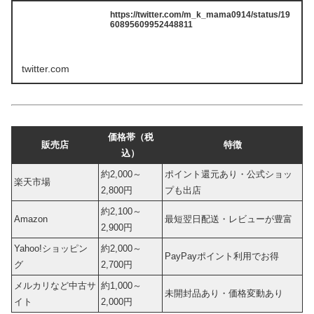
https://twitter.com/m_k_mama0914/status/19
60895609952448811
twitter.com
価格帯（税
販売店
特徴
込）
約2,000～
ポイント還元あり・公式ショッ
楽天市場
2,800円
プも出店
約2,100～
Amazon
最短翌日配送・レビューが豊富
2,900円
Yahoo!ショッピン
約2,000～
PayPayポイント利用でお得
グ
2,700円
メルカリなど中古サ
約1,000～
未開封品あり・価格変動あり
イト
2,000円