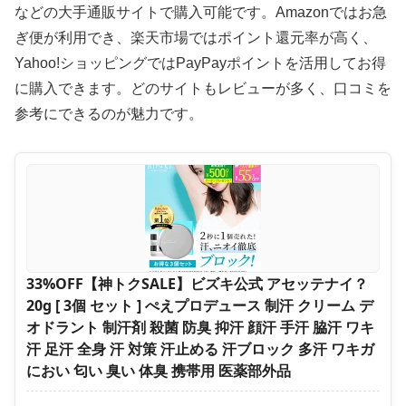
などの大手通販サイトで購入可能です。Amazonではお急
ぎ便が利用でき、楽天市場ではポイント還元率が高く、
Yahoo!ショッピングではPayPayポイントを活用してお得
に購入できます。どのサイトもレビューが多く、口コミを
参考にできるのが魅力です。
33%OFF【神トクSALE】ビズキ公式 アセッテナイ？
20g [ 3個 セット ] ぺえプロデュース 制汗 クリーム デ
オドラント 制汗剤 殺菌 防臭 抑汗 顔汗 手汗 脇汗 ワキ
汗 足汗 全身 汗 対策 汗止める 汗ブロック 多汗 ワキガ
におい 匂い 臭い 体臭 携帯用 医薬部外品