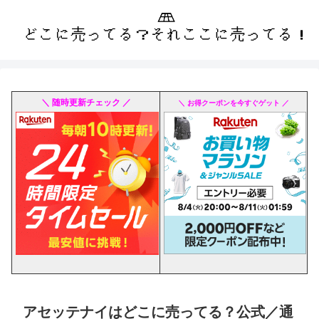
＼ 随時更新チェック ／
＼ お得クーポンを今すぐゲット ／
アセッテナイはどこに売ってる？公式／通