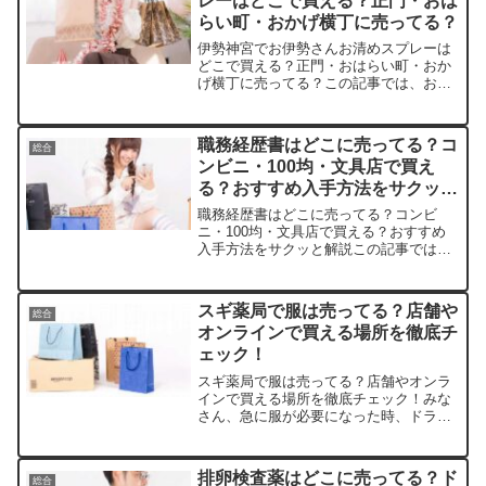
レーはどこで買える？正門・おは
らい町・おかげ横丁に売ってる？
伊勢神宮でお伊勢さんお清めスプレーは
どこで買える？正門・おはらい町・おか
げ横丁に売ってる？この記事では、お伊
勢さんお清めスプレーを売っている取扱
店や、平均的な値段、安く買える場所な
どを手短に紹介します。伊勢参り気分を
職務経歴書はどこに売ってる？コ
総合
家でも味わいましょう！店...
ンビニ・100均・文具店で買え
る？おすすめ入手方法をサクッと
解説
職務経歴書はどこに売ってる？コンビ
ニ・100均・文具店で買える？おすすめ
入手方法をサクッと解説この記事では職
務経歴書を売っている取扱店や、平均的
な値段、安く買える場所などを手短に紹
介します。就活や転職で急ぎのあなたに
スギ薬局で服は売ってる？店舗や
総合
ぴったりです。店舗平均価...
オンラインで買える場所を徹底チ
ェック！
スギ薬局で服は売ってる？店舗やオンラ
インで買える場所を徹底チェック！みな
さん、急に服が必要になった時、ドラッ
グストアで揃うなんて想像したことあり
ますか？この記事ではスギ薬局の服の取
扱店や平均価格、安く買えるスポットを
排卵検査薬はどこに売ってる？ド
総合
サクッと紹介します。意外...