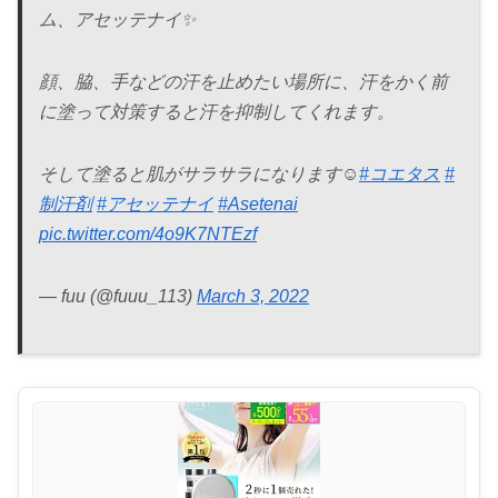
ム、アセッテナイ✨
顔、脇、手などの汗を止めたい場所に、汗をかく前
に塗って対策すると汗を抑制してくれます。
そして塗ると肌がサラサラになります☺️
#コエタス
#
制汗剤
#アセッテナイ
#Asetenai
pic.twitter.com/4o9K7NTEzf
— fuu (@fuuu_113)
March 3, 2022