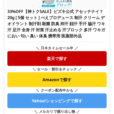
33%OFF【神トクSALE】ビズキ公式 アセッテナイ？
20g [ 5個 セット ] ぺえプロデュース 制汗 クリーム デ
オドラント 制汗剤 殺菌 防臭 抑汗 顔汗 手汗 脇汗 ワキ
汗 足汗 全身 汗 対策 汗止める 汗ブロック 多汗 ワキガ
におい 匂い 臭い 体臭 携帯用 医薬部外品
＼ 只今タイムセール中 ／
楽天で探す
＼ セール・割引をチェック ／
Amazonで探す
＼ クーポン配布中かも ／
Yahoo!ショッピングで探す
＼ メルカリで掘り出し物 ／