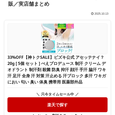
販／実店舗まとめ
2025.10.13
33%OFF【神トクSALE】ビズキ公式 アセッテナイ？
20g [ 5個 セット ] ぺえプロデュース 制汗 クリーム デ
オドラント 制汗剤 殺菌 防臭 抑汗 顔汗 手汗 脇汗 ワキ
汗 足汗 全身 汗 対策 汗止める 汗ブロック 多汗 ワキガ
におい 匂い 臭い 体臭 携帯用 医薬部外品
＼ 只今タイムセール中 ／
楽天で探す