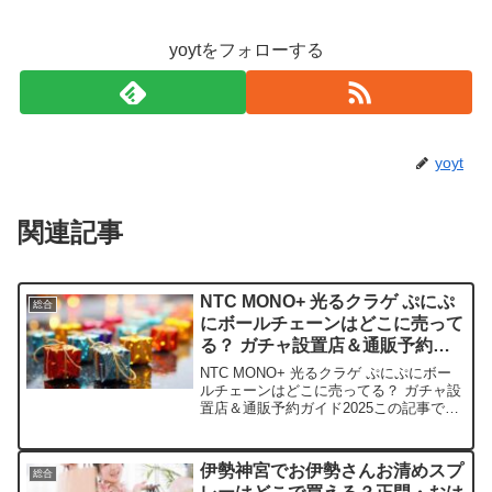
yoytをフォローする
yoyt
関連記事
NTC MONO+ 光るクラゲ ぷにぷ
総合
にボールチェーンはどこに売って
る？ ガチャ設置店＆通販予約ガ
イド2025
NTC MONO+ 光るクラゲ ぷにぷにボー
ルチェーンはどこに売ってる？ ガチャ設
置店＆通販予約ガイド2025この記事で
は、NTC MONO+ 光るクラゲ ぷにぷに
ボールチェーンを売っている取扱店や、
平均的な値段、安く買える場所などを手
伊勢神宮でお伊勢さんお清めスプ
総合
短に...