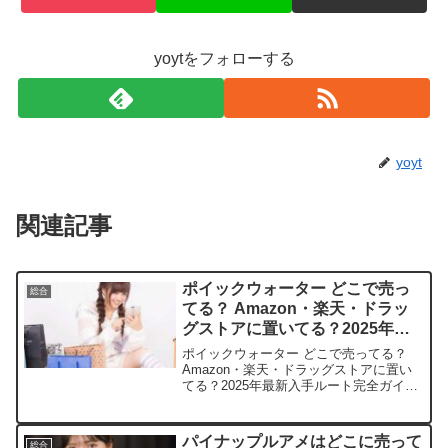
yoytをフォローする
yoyt
関連記事
ポイックウォーター どこで売っ
総合
てる？ Amazon・楽天・ドラッ
グストアに置いてる？2025年最
新入手ルート完全ガイド
ポイックウォーター どこで売ってる？
Amazon・楽天・ドラッグストアに置い
てる？2025年最新入手ルート完全ガイド
この記事では、ポイックウォーターを売
っている取扱店や平均的な値段、安く買
える場所などを手短に紹介します。毎日
パイナップルアメはどこに売って
総合