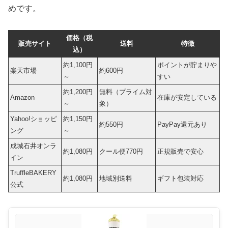
めです。
価格（税
販売サイト
送料
特徴
込）
約1,100円
ポイントが貯まりや
楽天市場
約600円
～
すい
約1,200円
無料（プライム対
Amazon
在庫が安定している
～
象）
Yahoo!ショッピ
約1,150円
約550円
PayPay還元あり
ング
～
成城石井オンラ
約1,080円
クール便770円
正規販売で安心
イン
TruffleBAKERY
約1,080円
地域別送料
ギフト包装対応
公式