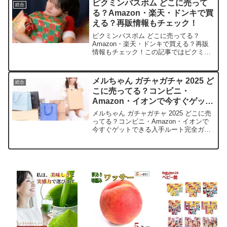
ピクミンバスボム どこに売って
総合
ま...
る？Amazon・楽天・ドンキで買
える？再販情報もチェック！
ピクミンバスボム どこに売ってる？
Amazon・楽天・ドンキで買える？再販
情報もチェック！この記事ではピクミン
バスボムを売っている取扱店や、平均的
な値段、安く買える場所などを手短に紹
介します。人気のびっくらたまごで、き
メルちゃん ガチャガチャ 2025 ど
総合
っとお子さんも喜びます...
こに売ってる？コンビニ・
Amazon・イオンで今すぐゲット
できる入手ルート完全ガイド
メルちゃん ガチャガチャ 2025 どこに売
ってる？コンビニ・Amazon・イオンで
今すぐゲットできる入手ルート完全ガイ
ドメルちゃんガチャガチャ2025の可愛い
新作に、心がキュンとするママさん、多
いですよね。この記事では、そんなメル
ちゃんガ...