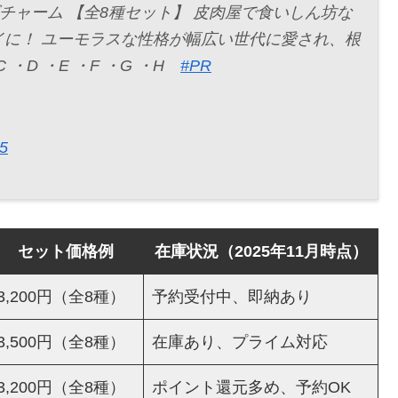
ズチャーム 【全8種セット】 皮肉屋で食いしん坊な
に！ ユーモラスな性格が幅広い世代に愛され、根
 ・D ・E ・F ・G ・H
#PR
25
セット価格例
在庫状況（2025年11月時点）
3,200円（全8種）
予約受付中、即納あり
3,500円（全8種）
在庫あり、プライム対応
3,200円（全8種）
ポイント還元多め、予約OK