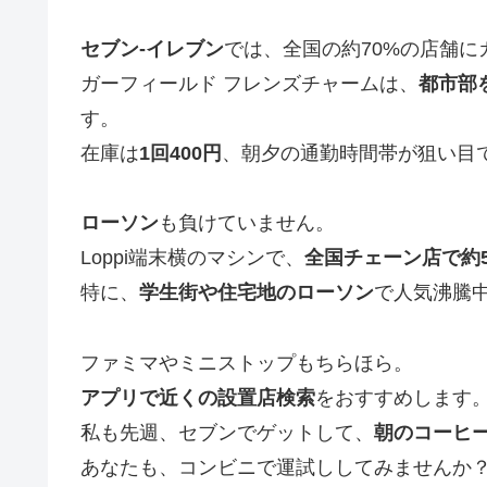
セブン-イレブン
では、全国の約70%の店舗
ガーフィールド フレンズチャームは、
都市部
す。
在庫は
1回400円
、朝夕の通勤時間帯が狙い目
ローソン
も負けていません。
Loppi端末横のマシンで、
全国チェーン店で約
特に、
学生街や住宅地のローソン
で人気沸騰
ファミマやミニストップもちらほら。
アプリで近くの設置店検索
をおすすめします
私も先週、セブンでゲットして、
朝のコーヒ
あなたも、コンビニで運試ししてみませんか