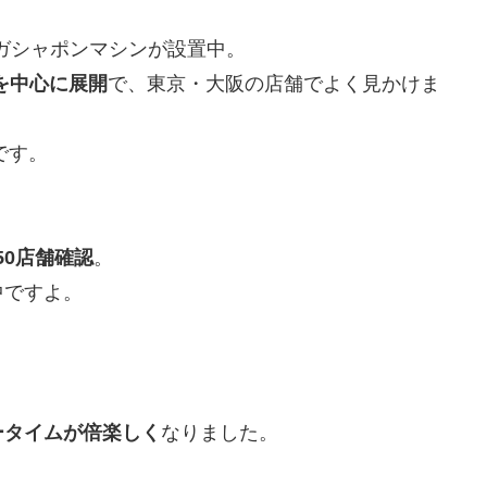
にガシャポンマシンが設置中。
を中心に展開
で、東京・大阪の店舗でよく見かけま
です。
50店舗確認
。
中ですよ。
。
ータイムが倍楽しく
なりました。
？