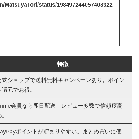
com/MatsuyaTori/status/198497244057408322
特徴
公式ショップで送料無料キャンペーンあり。ポイン
ト還元でお得。
Prime会員なら即日配送。レビュー多数で信頼度高
め。
PayPayポイントが貯まりやすい。まとめ買いに便