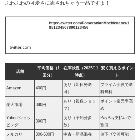
ふわふわの可愛さに癒されちゃう一品ですよ！
https://twitter.com/PomeranianMochi/status/1
851234567890123456
twitter.com
平均価格（1
在庫状況（2025/11
安く買えるポイン
店舗
回分）
時点）
ト
あり（即日発送
プライム会員で送
Amazon
400円
可）
料無料
あり（複数ショッ
ポイント還元率高
楽天市場
380円
プ）
め
Yahoo!ショッ
あり（予約分多
PayPay支払いで
390円
ピング
数）
割引
メルカリ
300-500円
中古・新品混在
値下げ交渉可能