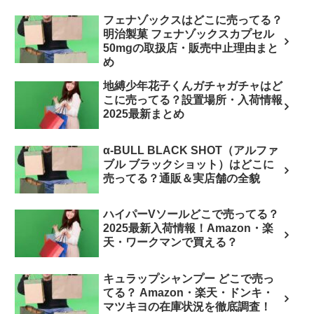
フェナゾックスはどこに売ってる？
明治製菓 フェナゾックスカプセル
50mgの取扱店・販売中止理由まと
め
地縛少年花子くんガチャガチャはど
こに売ってる？設置場所・入荷情報
2025最新まとめ
α-BULL BLACK SHOT（アルファ
ブル ブラックショット）はどこに
売ってる？通販＆実店舗の全貌
ハイパーVソールどこで売ってる？
2025最新入荷情報！Amazon・楽
天・ワークマンで買える？
キュラップシャンプー どこで売っ
てる？ Amazon・楽天・ドンキ・
マツキヨの在庫状況を徹底調査！