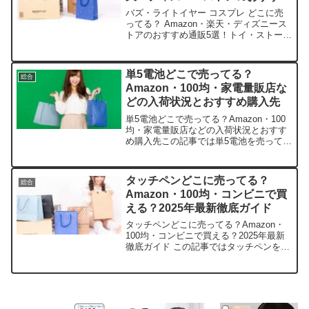
通販5選！
バズ・ライトイヤー コスプレ どこに売
ってる？ Amazon・楽天・ディズニース
トアのおすすめ通販5選！トイ・ストーリ
ーのファンなら、きっと一度は夢見たバ
ズ・ライトイヤーのコスプレ。ハロウィ
ンで着てみたいけど、どこで買えるか迷
単5電池どこで売ってる？
総合
っちゃいますよ...
Amazon・100均・家電量販店な
どの入荷状況とおすすめ購入先
単5電池どこで売ってる？Amazon・100
均・家電量販店などの入荷状況とおすす
め購入先この記事では単5電池を売ってい
る取扱店や、平均的な値段、安く買える
場所などを手短に紹介します。急な電池
切れで困った経験、きっと皆さんも一度
タッチペンどこに売ってる？
総合
はあるはずです...
Amazon・100均・コンビニで買
える？2025年最新徹底ガイド
タッチペンどこに売ってる？Amazon・
100均・コンビニで買える？2025年最新
徹底ガイド この記事ではタッチペンを売
っている取扱店や、平均的な値段、安く
買える場所などを手短に紹介します。急
に欲しくなったときの救世主ですよ！店
舗平均価格在...