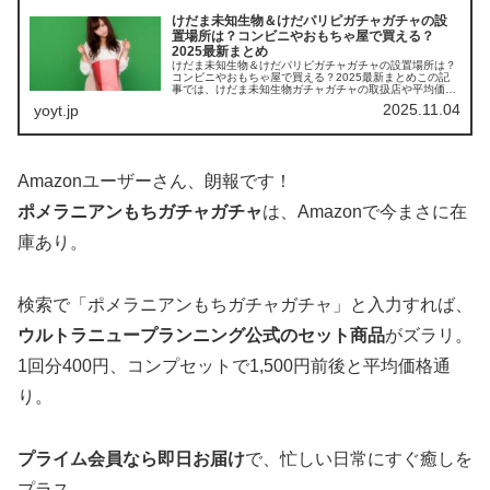
けだま未知生物＆けだパリピガチャガチャの設
置場所は？コンビニやおもちゃ屋で買える？
2025最新まとめ
けだま未知生物＆けだパリピガチャガチャの設置場所は？
コンビニやおもちゃ屋で買える？2025最新まとめこの記
事では、けだま未知生物ガチャガチャの取扱店や平均価
格、安く買えるスポットを手短に紹介します。かわいい毛
2025.11.04
yoyt.jp
玉キャラに癒されながら、お得にゲ...
Amazonユーザーさん、朗報です！
ポメラニアンもちガチャガチャ
は、Amazonで今まさに在
庫あり。
検索で「ポメラニアンもちガチャガチャ」と入力すれば、
ウルトラニュープランニング公式のセット商品
がズラリ。
1回分400円、コンプセットで1,500円前後と平均価格通
り。
プライム会員なら即日お届け
で、忙しい日常にすぐ癒しを
プラス。