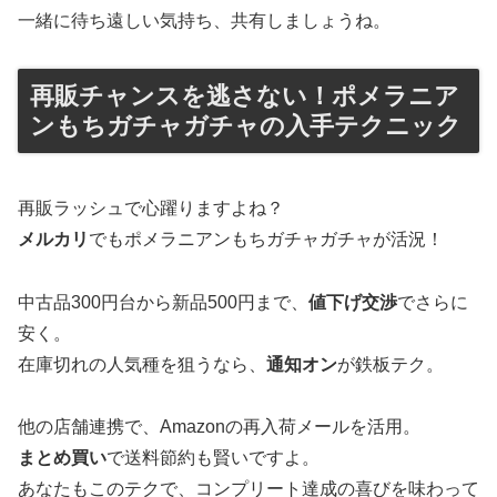
一緒に待ち遠しい気持ち、共有しましょうね。
再販チャンスを逃さない！ポメラニア
ンもちガチャガチャの入手テクニック
再販ラッシュで心躍りますよね？
メルカリ
でもポメラニアンもちガチャガチャが活況！
中古品300円台から新品500円まで、
値下げ交渉
でさらに
安く。
在庫切れの人気種を狙うなら、
通知オン
が鉄板テク。
他の店舗連携で、Amazonの再入荷メールを活用。
まとめ買い
で送料節約も賢いですよ。
あなたもこのテクで、コンプリート達成の喜びを味わって