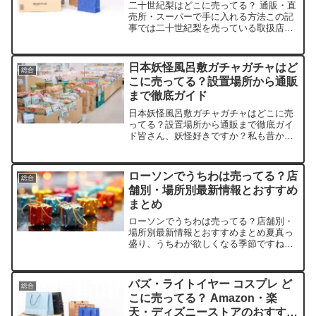
二十世紀梨はどこに売ってる？ 通販・直
売所・スーパーで手に入れる方法この記
事では二十世紀梨を売っている取扱店
や、平均的な値段、安く買える場所など
を手短に紹介します。店舗名参考価格特
徴楽天市場約3,000円〜5,000円産地直送
日本妖怪風呂敷ガチャガチャはど
総合
が多く、贈答用...
こに売ってる？設置場所から通販
まで徹底ガイド
日本妖怪風呂敷ガチャガチャはどこに売
ってる？設置場所から通販まで徹底ガイ
ド皆さん、妖怪好きですか？私も昔から
妖怪の不思議な世界に惹かれて、つい集
めたくなっちゃいますよね。この記事で
は、日本妖怪風呂敷ガチャガチャを売っ
ローソンでうちわは売ってる？店
総合
ている取扱店や、平均的な...
舗別・場所別最新情報とおすすめ
まとめ
ローソンでうちわは売ってる？店舗別・
場所別最新情報とおすすめまとめ夏真っ
盛り、うちわが欲しくなる季節ですね。
この記事では、ローソンで売ってるうち
わの取扱店、平均価格、安く買えるスポ
ットを手短に紹介します。サクッとチェ
バズ・ライトイヤー コスプレ ど
総合
ックして、すぐゲットしま...
こに売ってる？ Amazon・楽
天・ディズニーストアのおすすめ