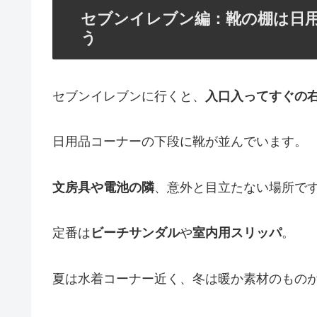
セブンイレブン編：靴の棚は日
う
セブンイレブンに行くと、
入口入ってすぐの
日用品コーナーの下段に靴が並んでいます。
文房具や電池の隣
、意外と目立たない場所で
定番は
ビーチサンダル
や
室内用スリッパ
。
夏は水着コーナー近く、冬は暖か素材のもの