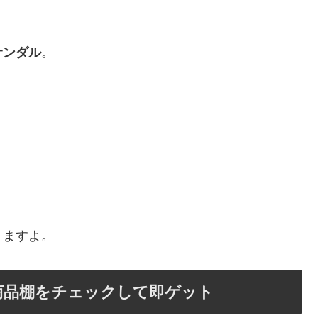
サンダル
。
。
！
りますよ。
商品棚をチェックして即ゲット