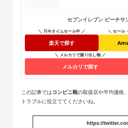
セブンイレブン ビーチサ
＼ 只今タイムセール中 ／
＼ セール
楽天で探す
Am
＼ メルカリで掘り出し物 ／
メルカリで探す
この記事では
コンビニ靴
の取扱店や平均価格
トラブルに役立ててくださいね。
https://twitter.