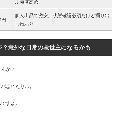
ル頻度高め。
個人出品で激安。状態確認必須だけど掘り出
0円
し物あり！
ジ？意外な日常の救世主になるかも
せんか？
ッパ忘れたり…。
んですよ。