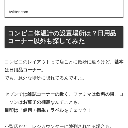
twitter.com
コンビニ体温計の設置場所は？日用品
コーナー以外も探してみた
コンビニのレイアウトって店ごとに微妙に違うけど、
基本
は日用品コーナー
。
でも、意外な場所に隠れてるんですよ。
セブンでは
雑誌コーナーの近く
、ファミマは
飲料の隣
、ロ
ーソンは
お菓子の棚裏
なんてことも。
目印は「健康・衛生」ラベル
をチェック！
小型店だと、レジカウンターに陳列されてる場合も。