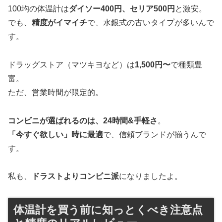
100均の体温計は
ダイソー400円、セリア500円
と激安。
でも、
精度がイマイチ
で、水銀式の古いタイプが多いんで
す。
ドラッグストア（マツキヨなど）は
1,500円〜
で種類豊
富。
ただ、営業時間が限定的。
コンビニが選ばれるのは、24時間&手軽さ
。
「今すぐ欲しい」時に最適
で、信頼ブランドが揃うんで
す。
私も、
ドラストよりコンビニ派
になりましたよ。
体温計を買う前に知っとくべき注意点