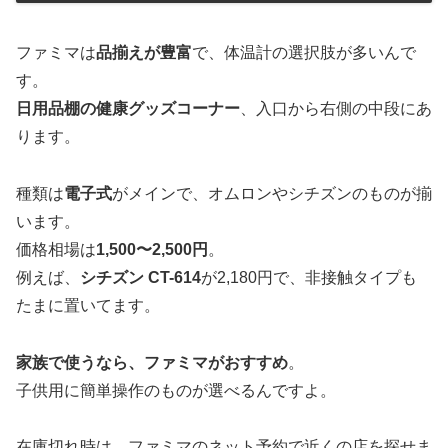
ファミマは
品揃えが豊富
で、体温計の選択肢が多いんで
す。
日用品棚の健康グッズコーナー
、入口から右側の中段にあ
ります。
種類は
電子式
がメインで、オムロンやシチズンのものが揃
います。
価格相場は
1,500〜2,500円
。
例えば、
シチズン CT-614
が2,180円で、非接触タイプも
たまに置いてます。
家族で使うなら、ファミマがおすすめ
。
子供用に簡単操作のものが選べるんですよ。
在庫切れ時は、ファミマのネット予約で近くの店を探せま