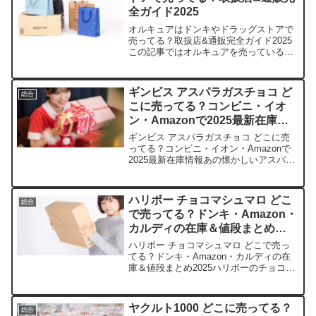
全ガイド2025
オルキュアはドンキやドラッグストアで
売ってる？取扱店&通販完全ガイド2025
この記事ではオルキュアを売っている取
扱店や、平均的な値段、安く買える場所
などを手短に紹介します。店舗価格
（30g）特徴Amazon2,980円最安値級、
ギンビス アスパラガスチョコ ど
総合
プライム対応...
こに売ってる？コンビニ・イオ
ン・Amazonで2025最新在庫情
報
ギンビス アスパラガスチョコ どこに売
ってる？コンビニ・イオン・Amazonで
2025最新在庫情報あの懐かしいアスパラ
ガスのサクサク感に、チョコの甘さが染
み込む瞬間…。ギンビス アスパラガスチ
ョコを売っている取扱店や平均価格、安
ハリボー チョコマシュマロ どこ
総合
く買えるスポ...
で売ってる？ドンキ・Amazon・
カルディの在庫＆値段まとめ
2025
ハリボー チョコマシュマロ どこで売っ
てる？ドンキ・Amazon・カルディの在
庫＆値段まとめ2025ハリボーのチョコマ
シュマロ、ふわっとした食感にチョコの
甘さが絡まって、ついつい手が止まらな
くなりますよね。この記事では、売って
ヤクルト1000 どこに売ってる？
総合
いる取扱店や平...