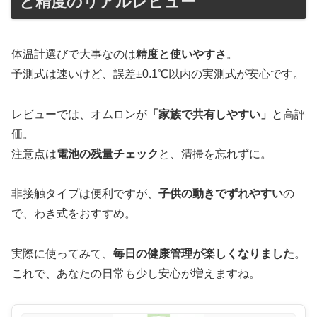
と精度のリアルレビュー
体温計選びで大事なのは
精度と使いやすさ
。
予測式は速いけど、誤差±0.1℃以内の実測式が安心です。
レビューでは、オムロンが
「家族で共有しやすい」
と高評
価。
注意点は
電池の残量チェック
と、清掃を忘れずに。
非接触タイプは便利ですが、
子供の動きでずれやすい
の
で、わき式をおすすめ。
実際に使ってみて、
毎日の健康管理が楽しくなりました
。
これで、あなたの日常も少し安心が増えますね。