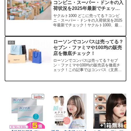
コンビニ・スーパー・ドンキの入
荷状況を2025年最新でチェッ
ク！
ヤクルト1000 どこに売ってる？コンビ
ニ・スーパー・ドンキの入荷状況を2025
年最新でチェック！ヤクルト1000、最近
の人気ぶりに心躍りますよね。私も毎朝
のルーティンに取り入れたいのに、棚が
空っぽでガッカリ…。そんな皆さんのた
ローソンでコンパスは売ってる？
総合
めに、この記...
セブン・ファミマや100均の販売
店を徹底チェック！
ローソンでコンパスは売ってる？セブ
ン・ファミマや100均の販売店を徹底チ
ェック！この記事ではコンパス（文房
具）を売っている取扱店や、平均的な値
段、安く買える場所などを手短に紹介し
ます。店舗価格帯特徴Amazon300円〜
1,000円即日配送...