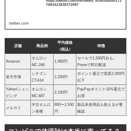
https://twitter.com/shironeko_kzsk/status/172
7083423838372097
twitter.com
平均価格
店舗
商品例
特徴
（税込）
オムロン
セールで1,500円台も。
Amazon
1,980円
MC-246
Primeで即日配送
シチズン
ポイント還元で実質2,000円
楽天市場
2,200円
CT-614
以下
Yahoo!ショッ
オムロン
PayPayポイント10%還元で
2,100円
ピング
MC-687
お得
中古オムロ
800〜1,500
新品未使用品も狙えるが要
メルカリ
ン各種
円
確認