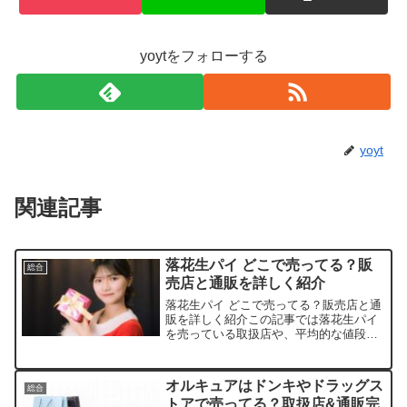
yoytをフォローする
yoyt
関連記事
落花生パイ どこで売ってる？販
総合
売店と通販を詳しく紹介
落花生パイ どこで売ってる？販売店と通
販を詳しく紹介この記事では落花生パイ
を売っている取扱店や、平均的な値段、
安く買える場所などを手短に紹介しま
す。店舗名価格帯特徴楽天市場約600
円〜地元銘菓やギフト用まで種類が豊富
オルキュアはドンキやドラッグス
総合
Amazon約650円〜...
トアで売ってる？取扱店&通販完