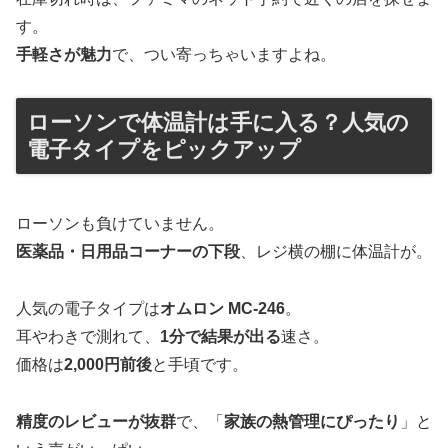
す。
手軽さが魅力
で、つい寄っちゃいますよね。
ローソンで体温計は手に入る？人気の
電子タイプをピックアップ
ローソンも負けていません。
医薬品・日用品コーナーの下段
、レジ横の棚に体温計が。
人気の電子タイプは
オムロン MC-246
。
耳やわきで測れて、
1分で結果が出る
速さ。
価格は
2,000円前後
と手頃です。
精度のレビューが抜群
で、「
家族の熱管理にぴったり
」と