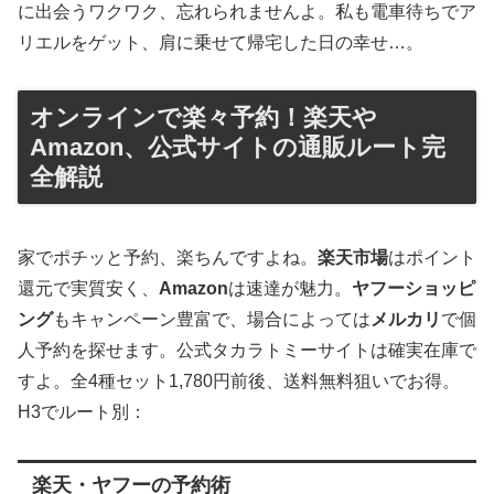
に出会うワクワク、忘れられませんよ。私も電車待ちでア
リエルをゲット、肩に乗せて帰宅した日の幸せ…。
オンラインで楽々予約！楽天や
Amazon、公式サイトの通販ルート完
全解説
家でポチッと予約、楽ちんですよね。
楽天市場
はポイント
還元で実質安く、
Amazon
は速達が魅力。
ヤフーショッピ
ング
もキャンペーン豊富で、場合によっては
メルカリ
で個
人予約を探せます。公式タカラトミーサイトは確実在庫で
すよ。全4種セット1,780円前後、送料無料狙いでお得。
H3でルート別：
楽天・ヤフーの予約術