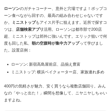
ローソン
のガチャコーナー、意外と穴場ですよ！ポップコ
ーン食べながら回すの、最高の組み合わせじゃないです
か。
ミニストップ
もアイス片手に狙えます。近所で探すコ
ツは、
店舗検索アプリ
活用。ローソンは都市部で200店
超、ミニストップは郊外に強いんです。エリック狙いで何
度も回した私、
朝の空腹時が集中力アップ
って学びまし
た。設置店例：
ローソン: 新宿高島屋前店、品揃え豊富
ミニストップ: 横浜ベイクォーター店、家族連れ多め
400円の気軽さが魅力、安く買うなら複数店舗回り。みん
なの「やっと出た！」瞬間を想像して、ニヤニヤしちゃい
ますよね。