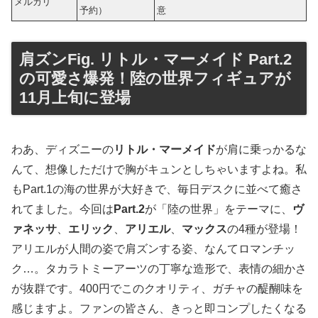
メルカリ
予約）
意
肩ズンFig. リトル・マーメイド Part.2
の可愛さ爆発！陸の世界フィギュアが
11月上旬に登場
わあ、ディズニーの
リトル・マーメイド
が肩に乗っかるな
んて、想像しただけで胸がキュンとしちゃいますよね。私
もPart.1の海の世界が大好きで、毎日デスクに並べて癒さ
れてました。今回は
Part.2
が「陸の世界」をテーマに、
ヴ
ァネッサ
、
エリック
、
アリエル
、
マックス
の4種が登場！
アリエルが人間の姿で肩ズンする姿、なんてロマンチッ
ク…。タカラトミーアーツの丁寧な造形で、表情の細かさ
が抜群です。400円でこのクオリティ、ガチャの醍醐味を
感じますよ。ファンの皆さん、きっと即コンプしたくなる