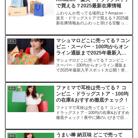
で買える？2025最新在庫情報
ふわりんか売ってる場所は？Amazon・
楽天・ドラッグストアで買える？2025最
新在庫情報あのふわっと溶ける甘酸っぱ
い味わいに、ひと口でハマっちゃうふわ
りんか。最近、品薄の噂で探し回る方が
続出中ですね。私もスーパーで見かけな
マシュマロどこに売ってる？コン
総合
くなって焦りまし...
ビニ・スーパー・100均からオン
ライン通販まで2025年最新入手
スポット大公開！
マシュマロどこに売ってる？コンビニ・
スーパー・100均からオンライン通販ま
で2025年最新入手スポット大公開！突然
マシュマロが食べたくなって、探し回っ
たことありませんか？この記事ではマシ
ュマロを売っている取扱店や、平均的な
ファミマで耳栓は売ってる？ コ
総合
値段、安く買える場...
ンビニ・ドラッグストア・100均
の在庫&おすすめ徹底チェック！
ファミマで耳栓は売ってる？ コンビニ・
ドラッグストア・100均の在庫&おすすめ
徹底チェック！夜中に隣のいびきで目が
覚めたり、集中したいのに周りの雑音が
気になったり…。そんな耳栓の「今すぐ
欲しい！」を全力サポートします。この
うまい棒 納豆味 どこで売って
総合
記事では耳栓の取扱...