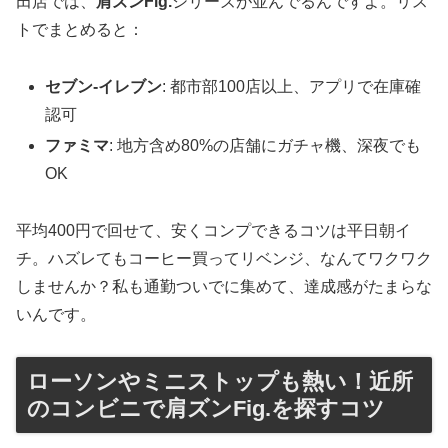
田店では、
肩ズンFig.
シリーズが並んでるんですよ。リス
トでまとめると：
セブン-イレブン
: 都市部100店以上、アプリで在庫確
認可
ファミマ
: 地方含め80%の店舗にガチャ機、深夜でも
OK
平均400円で回せて、安くコンプできるコツは平日朝イ
チ。ハズレてもコーヒー買ってリベンジ、なんてワクワク
しませんか？私も通勤ついでに集めて、達成感がたまらな
いんです。
ローソンやミニストップも熱い！近所
のコンビニで肩ズンFig.を探すコツ