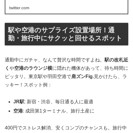
twitter.com
駅や空港のサプライズ設置場所！通
勤・旅行中にサクッと回せるスポット
通勤中にガチャ、なんて贅沢な時間ですよね。
駅の改札近
く
や
空港のラウンジ横
に隠れた機体があって、待ち時間に
ピッタリ。東京駅や羽田空港で
肩ズンFig.
見かけたら、ラ
ッキー！スポット例：
JR駅
: 新宿・渋谷、毎日通る人に最適
空港
: 成田第1ターミナル、旅行土産に
400円でストレス解消、安くコンプのチャンスも。旅行中