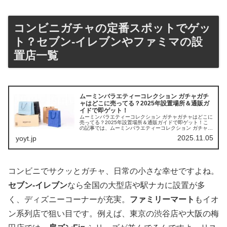
コンビニガチャの定番スポットでゲッ
ト？セブン-イレブンやファミマの設
置店一覧
ムーミンバラエティーコレクション ガチャガチ
ャはどこに売ってる？2025年設置場所＆通販ガ
イドで即ゲット！
ムーミンバラエティーコレクション ガチャガチャはどこに
売ってる？2025年設置場所＆通販ガイドで即ゲット！こ
の記事では、ムーミンバラエティーコレクション ガチャガ
チャを売っている取扱店や、平均的な値段、安く買える場
2025.11.05
yoyt.jp
所などを手短に紹介します。...
コンビニでサクッとガチャ、日常の小さな幸せですよね。
セブン-イレブン
なら全国の大型店や駅ナカに設置が多
く、ディズニーコーナーが充実。
ファミリーマート
もイオ
ン系列店で狙い目です。例えば、東京の渋谷店や大阪の梅