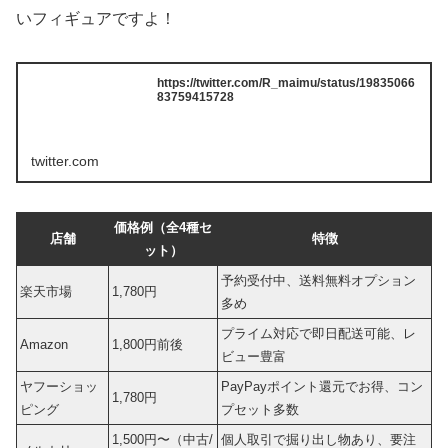
いフィギュアですよ！
https://twitter.com/R_maimu/status/19835066
83759415728
twitter.com
価格例（全4種セ
店舗
特徴
ット）
予約受付中、送料無料オプション
楽天市場
1,780円
多め
プライム対応で即日配送可能、レ
Amazon
1,800円前後
ビュー豊富
ヤフーショッ
PayPayポイント還元でお得、コン
1,780円
ピング
プセット多数
1,500円〜（中古/
個人取引で掘り出し物あり、要注