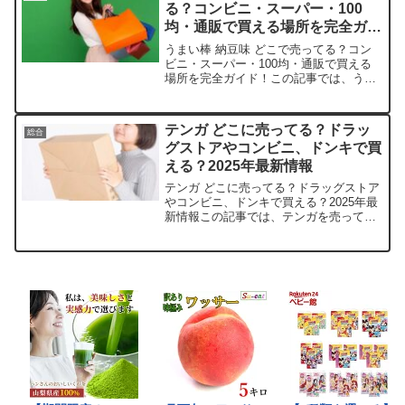
る？コンビニ・スーパー・100
均・通販で買える場所を完全ガイ
ド！
うまい棒 納豆味 どこで売ってる？コン
ビニ・スーパー・100均・通販で買える
場所を完全ガイド！この記事では、うま
い棒納豆味を売っている取扱店や平均的
な値段、安く買える場所などを手短に紹
介します。納豆のクセがたまらないあの
テンガ どこに売ってる？ドラッ
総合
お菓子、きっとあなた...
グストアやコンビニ、ドンキで買
える？2025年最新情報
テンガ どこに売ってる？ドラッグストア
やコンビニ、ドンキで買える？2025年最
新情報この記事では、テンガを売ってい
る取扱店や平均的な値段、安く買える場
所などを手短に紹介します。店舗平均価
格（TENGA 標準カップ）送料・注意点
Amazon6...