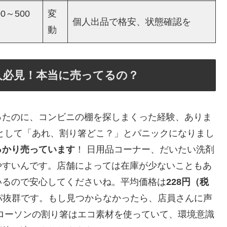
00～500
変
個人出品で格安、状態確認を
動
人必見！本当に売ってるの？
ったのに、コンビニの棚を探しまくった経験、ありま
として「あれ、割り箸どこ？」とパニックになりまし
っかり売っています
！ 日用品コーナー、だいたい洗剤
やすいんです。店舗によっては在庫が少ないこともあ
いるので安心してくださいね。平均価格は
228円（税
スパ抜群です。もし見つからなかったら、店員さんに声
ローソンの割り箸はエコ素材を使っていて、環境意識