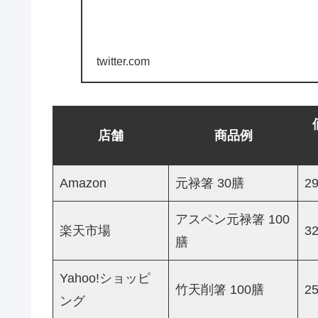
twitter.com
店舗
商品例
Amazon
元禄箸 30膳
2
アスペン元禄箸 100
楽天市場
3
膳
Yahoo!ショッピ
竹天削箸 100膳
2
ング