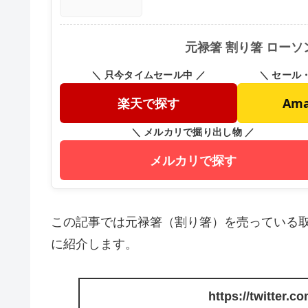
元禄箸 割り箸 ロー
＼ 只今タイムセール中 ／
＼ セール
楽天で探す
Am
＼ メルカリで掘り出し物 ／
メルカリで探す
この記事では元禄箸（割り箸）を売っている
に紹介します。
https://twitter.