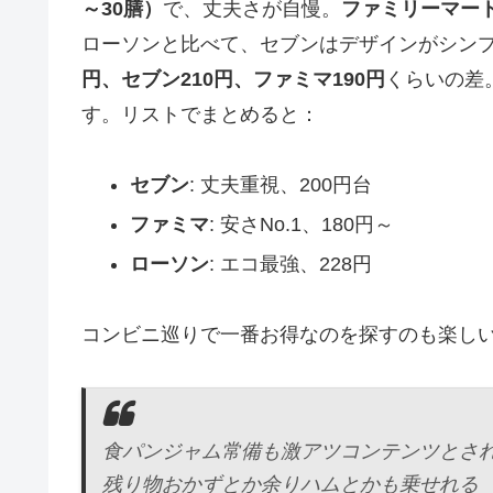
～30膳）
で、丈夫さが自慢。
ファミリーマー
ローソンと比べて、セブンはデザインがシン
円、セブン210円、ファミマ190円
くらいの差
す。リストでまとめると：
セブン
: 丈夫重視、200円台
ファミマ
: 安さNo.1、180円～
ローソン
: エコ最強、228円
コンビニ巡りで一番お得なのを探すのも楽し
食パンジャム常備も激アツコンテンツとさ
残り物おかずとか余りハムとかも乗せれる