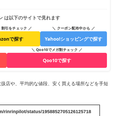
ソン は以下のサイトで見れます
・割引をチェック ／
＼ クーポン配布中かも ／
azonで探す
Yahoo!ショッピングで探す
＼ Qoo10でメガ割チェック ／
Qoo10で探す
取扱店や、平均的な値段、安く買える場所などを手短
com/rinrinpilot/status/1958852705126125718