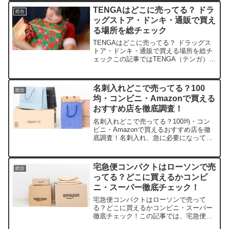
扱店や平均価格、安く買える場所をサク
TENGAはどこに売ってる？ ドラ
総合
ッと紹介します。店舗平...
ッグストア・ドンキ・通販で買え
る場所を総チェック
TENGAはどこに売ってる？ ドラッグス
トア・ドンキ・通販で買える場所を総チ
ェックこの記事ではTENGA（テンガ）を
売っている取扱店や、平均的な値段、安
く買える場所などを手短に紹介します。
店舗名価格帯（税込）特徴楽天市場約
名刺入れどこで売ってる？100
総合
700円～2,00...
均・コンビニ・Amazonで買える
おすすめ店を徹底調査！
名刺入れどこで売ってる？100均・コン
ビニ・Amazonで買えるおすすめ店を徹
底調査！名刺入れ、急に必要になって焦
ったこと、ありませんか？この記事で
は、そんな名刺入れの販売店や平均価
格、安く買える場所をサクッと紹介しま
宅急便コンパクトはローソンで売
総合
す。きっと役立つはずで...
ってる？どこに買えるかコンビ
ニ・スーパー徹底チェック！
宅急便コンパクトはローソンで売って
る？どこに買えるかコンビニ・スーパー
徹底チェック！この記事では、宅急便コ
ンパクトの取扱店や平均価格、安く買え