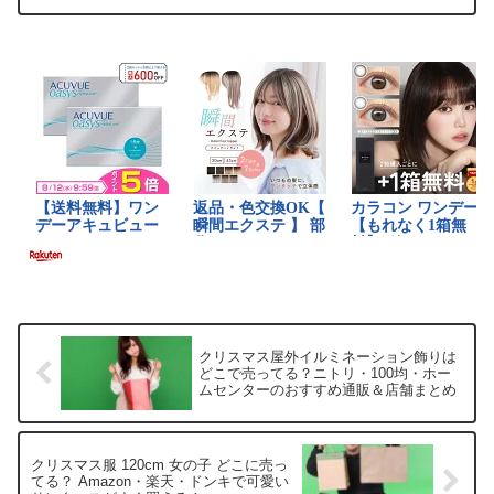
るスポットを手短に紹介します。荷物送
りが面倒くさくて困ってる方、きっと共
感いただけるはずです。店舗...
クリスマス屋外イルミネーション飾りは
どこで売ってる？ニトリ・100均・ホー
ムセンターのおすすめ通販＆店舗まとめ
クリスマス服 120cm 女の子 どこに売っ
てる？ Amazon・楽天・ドンキで可愛い