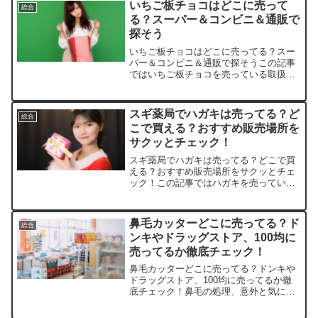
いちご板チョコはどこに売って
総合
る？スーパー＆コンビニ＆通販で
探そう
いちご板チョコはどこに売ってる？スー
パー＆コンビニ＆通販で探そうこの記事
ではいちご板チョコを売っている取扱店
や、平均的な値段、安く買える場所など
を手短に紹介します。店舗名価格（税
込）備考楽天市場約120円〜200円まとめ
スギ薬局でハガキは売ってる？ど
総合
買いも可能Amazo...
こで買える？おすすめ販売場所を
サクッとチェック！
スギ薬局でハガキは売ってる？どこで買
える？おすすめ販売場所をサクッとチェ
ック！この記事ではハガキを売っている
取扱店や、平均的な値段、安く買える場
所などを手短に紹介します。店舗平均価
格（1枚）特徴Amazon約80円（私製）デ
鼻毛カッターどこに売ってる？ド
総合
ザイン豊富、送料...
ンキやドラッグストア、100均に
売ってるか徹底チェック！
鼻毛カッターどこに売ってる？ドンキや
ドラッグストア、100均に売ってるか徹
底チェック！鼻毛の処理、意外と気にな
りますよね。毎日の身だしなみで悩むあ
なたに、この記事では鼻毛カッターの取