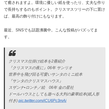
て癒されますよ。環境に優しい紙を使ったり、丈夫な作り
で長持ちするのもポイント。クリスマスツリーの下に置け
ば、最高の飾り付けにもなります。
最近、SNSでも話題沸騰中。こんな投稿がバズってま
す。
クリスマス仕掛け絵本を2冊紹介
『クリスマスの夜に』06年 サンリオ
世界中を飛び回る可愛いサンタのミニ絵本
『サンタのクリスマスハウス』
スザンナ•ロンチ／絵 06年 金の星社
ドールハウスとしても遊べる大判の豪華絵本(紙人形
付き)
pic.twitter.com/iCU6Pc3mAi