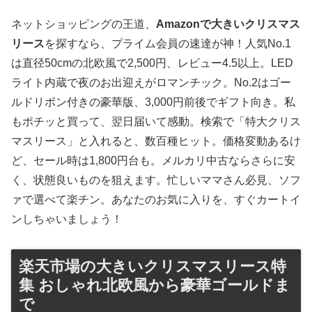
ネットショッピングの王道、
Amazonで大きいクリスマス
リース
を探すなら、プライム会員の速達が神！人気No.1
は直径50cmの北欧風で2,500円、レビュー4.5以上。LED
ライト内蔵で夜のお出迎えがロマンチック。No.2はゴー
ルドリボン付きの豪華版、3,000円前後でギフト向き。私
もポチッと買って、翌日届いて感動。検索で「特大クリス
マスリース」と入れると、数百種ヒット。価格変動あるけ
ど、セール時は1,800円台も。メルカリ中古ならさらに安
く、状態良いものを狙えます。忙しいママさん必見、ソフ
ァで選べて楽チン。あなたのお気に入りを、すぐカートイ
ンしちゃいましょう！
楽天市場の大きいクリスマスリース特
集 おしゃれ北欧風から豪華ゴールドま
で