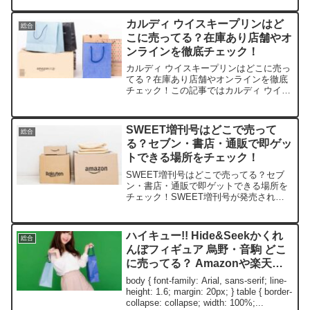
に心奪われませんか？この記事では、ち
いさなめじるしキャトられキャットを売
カルディ ウイスキープリンはど
総合
っている取扱店や、平均...
こに売ってる？在庫あり店舗やオ
ンラインを徹底チェック！
カルディ ウイスキープリンはどこに売っ
てる？在庫あり店舗やオンラインを徹底
チェック！この記事ではカルディ ウイス
キープリンを売っている取扱店や、平均
的な値段、安く買える場所などを手短に
紹介します。販売店取扱状況価格帯（税
SWEET増刊号はどこで売って
総合
込）備考カルディ公式...
る？セブン・書店・通販で即ゲッ
トできる場所をチェック！
SWEET増刊号はどこで売ってる？セブ
ン・書店・通販で即ゲットできる場所を
チェック！SWEET増刊号が発売された
ら、すぐに手に入れたくなる気持ち、わ
かりますよね。この記事では、SWEET
増刊号の取扱店や平均価格、安く買える
ハイキュー!! Hide&Seekかくれ
総合
スポットを簡単にま...
んぼフィギュア 烏野・音駒 どこ
に売ってる？ Amazonや楽天、
アニメイトで買える？2025最新
body { font-family: Arial, sans-serif; line-
在庫情報
height: 1.6; margin: 20px; } table { border-
collapse: collapse; width: 100%;...