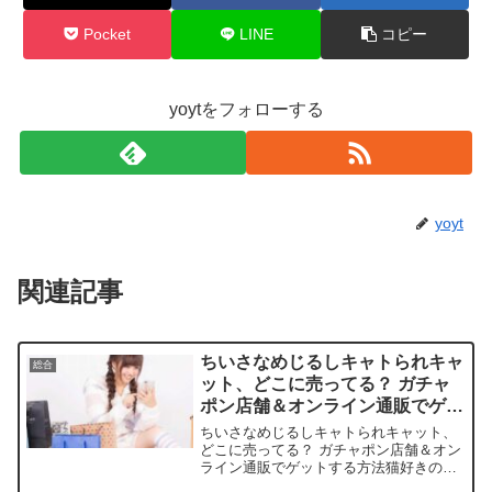
Pocket
LINE
コピー
yoytをフォローする
yoyt
関連記事
ちいさなめじるしキャトられキャ
総合
ット、どこに売ってる？ ガチャ
ポン店舗＆オンライン通販でゲッ
トする方法
ちいさなめじるしキャトられキャット、
どこに売ってる？ ガチャポン店舗＆オン
ライン通販でゲットする方法猫好きの皆
さん、ふとした瞬間にかわいい猫グッズ