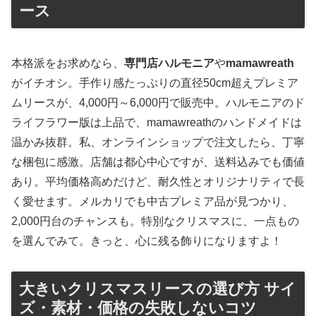
ース
本格派をお求めなら、
専門店ハルモニア
や
mamawreath
がイチオシ。手作り感たっぷりの直径50cm超えプレミア
ムリースが、4,000円～6,000円で販売中。ハルモニアのド
ライフラワー版は上品で、mamawreathのハンドメイドは
温かみ抜群。私、オンラインショップで注文したら、丁寧
な梱包に感激。店舗は都心中心ですが、送料込みでも価値
あり。平均価格高めだけど、耐久性とオリジナリティで長
く愛せます。メルカリでも中古プレミア品が見つかり、
2,000円台のチャンスも。特別なクリスマスに、一点もの
を選んでみて。きっと、心に残る飾りになりますよ！
大きいクリスマスリースの選び方 サイ
ズ・素材・価格の失敗しないコツ