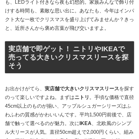
も、LEDライト付きなら夜も幻想的。家族みんなで飾り付
けする時間も、素敵な思い出に。あなたも、今年はインパ
クト大な一枚でクリスマスを盛り上げてみませんか？きっ
と、近所さんから褒め言葉が飛び交いますよ。
実店舗で即ゲット！ ニトリやIKEAで
売ってる大きいクリスマスリースを探
そう
お出かけがてら、
実店舗で大きいクリスマスリース
を探す
のって楽しいですよね。まずは
ニトリ
。手頃な価格で直径
45cm以上のものが揃い、アップルシュガーシリーズはふ
わふわの質感がかわいいんです。平均1,500円前後で、店
舗で触って選べるのが魅力。次に
IKEA
、北欧風のシンプ
ル大リースが人気。直径50cm超えで2,000円くらい、組み