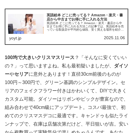
英語絵本 どこに売ってる？ Amazon・楽天・書
店から中古までお得に手に入れる方法
英語絵本 どこに売ってる？ Amazon・楽天・書店から中
古までお得に手に入れる方法この記事では、英語絵本を売
っている取扱店や平均的な値段、安く買える場所を紹介し
ます。親子で楽しく学べる一冊を探すお手伝いをします。
店舗平均価格おすすめポイン...
2025.11.06
yoyt.jp
100均で大きいクリスマスリース
？「そんなに安くていい
の？」って思いますよね。私も最初疑いましたが、
ダイソ
ー
や
セリア
に意外とあります！直径30cm前後のものが
100円～300円で、グリーン基調のシンプルデザイン。セ
リアのフェイクフラワー付きはかわいくて、DIYで大きく
カスタム可能。ダイソーはリボンやピックが豊富なので、
組み合わせで40cm級にアップデート。コスパ最強で、初
めてのクリスマスデコに最適です。キャンドゥも似たライ
ンナップで、在庫は店舗次第だけど、平日狙いが吉。安い
から複数買って実験気分で楽しめちゃうんです。あなた