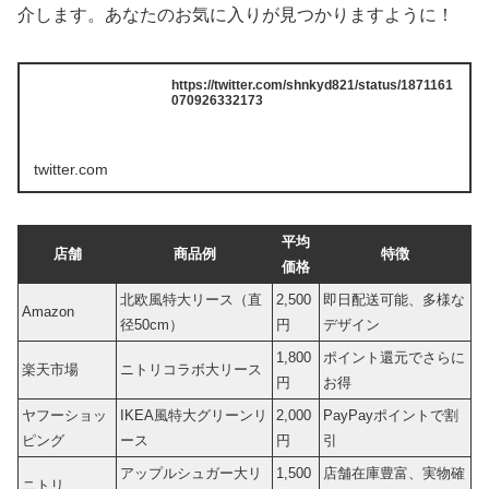
介します。あなたのお気に入りが見つかりますように！
https://twitter.com/shnkyd821/status/1871161
070926332173
twitter.com
平均
店舗
商品例
特徴
価格
北欧風特大リース（直
2,500
即日配送可能、多様な
Amazon
径50cm）
円
デザイン
1,800
ポイント還元でさらに
楽天市場
ニトリコラボ大リース
円
お得
ヤフーショッ
IKEA風特大グリーンリ
2,000
PayPayポイントで割
ピング
ース
円
引
アップルシュガー大リ
1,500
店舗在庫豊富、実物確
ニトリ