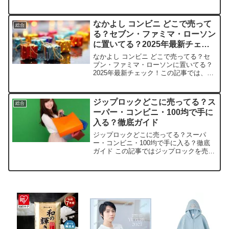
なかよし コンビニ どこで売って
総合
る？セブン・ファミマ・ローソン
に置いてる？2025年最新チェッ
ク！
なかよし コンビニ どこで売ってる？セ
ブン・ファミマ・ローソンに置いてる？
2025年最新チェック！この記事では、な
かよし最新号を売っている取扱店や、平
均的な値段、安く買える場所などを手短
に紹介します。コンビニでサクッと手に
ジップロックどこに売ってる？ス
総合
入れたいママや女の...
ーパー・コンビニ・100均で手に
入る？徹底ガイド
ジップロックどこに売ってる？スーパ
ー・コンビニ・100均で手に入る？徹底
ガイド この記事ではジップロックを売っ
ている取扱店や、平均的な値段、安く買
える場所などを手短に紹介します。店舗
商品例価格目安特徴Amazonジップロッ
ク フリーザーバッ...