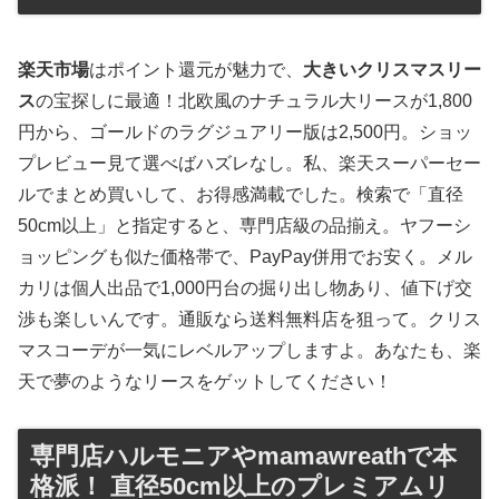
楽天市場
はポイント還元が魅力で、
大きいクリスマスリー
ス
の宝探しに最適！北欧風のナチュラル大リースが1,800
円から、ゴールドのラグジュアリー版は2,500円。ショッ
プレビュー見て選べばハズレなし。私、楽天スーパーセー
ルでまとめ買いして、お得感満載でした。検索で「直径
50cm以上」と指定すると、専門店級の品揃え。ヤフーシ
ョッピングも似た価格帯で、PayPay併用でお安く。メル
カリは個人出品で1,000円台の掘り出し物あり、値下げ交
渉も楽しいんです。通販なら送料無料店を狙って。クリス
マスコーデが一気にレベルアップしますよ。あなたも、楽
天で夢のようなリースをゲットしてください！
専門店ハルモニアやmamawreathで本
格派！ 直径50cm以上のプレミアムリ