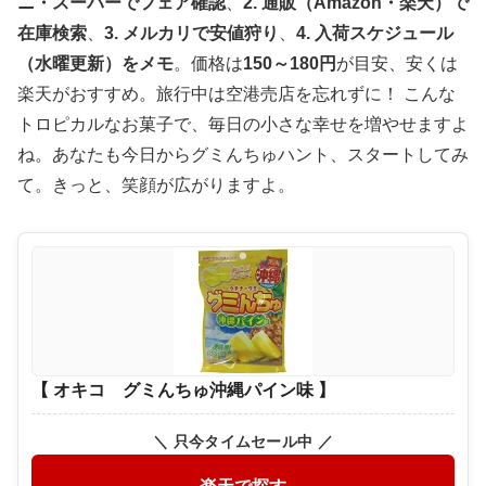
ニ・スーパーでフェア確認
、
2. 通販（Amazon・楽天）で
在庫検索
、
3. メルカリで安値狩り
、
4. 入荷スケジュール
（水曜更新）をメモ
。価格は
150～180円
が目安、安くは
楽天がおすすめ。旅行中は空港売店を忘れずに！ こんな
トロピカルなお菓子で、毎日の小さな幸せを増やせますよ
ね。あなたも今日からグミんちゅハント、スタートしてみ
て。きっと、笑顔が広がりますよ。
【 オキコ グミんちゅ沖縄パイン味 】
＼ 只今タイムセール中 ／