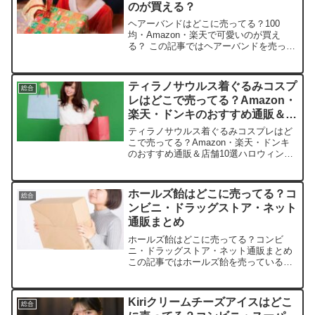
のが買える？
ヘアーバンドはどこに売ってる？100
均・Amazon・楽天で可愛いのが買え
る？ この記事ではヘアーバンドを売って
いる取扱店や、平均的な値段、安く買え
る場所などを手短に紹介します。店舗平
均価格特徴・おすすめポイント
ティラノサウルス着ぐるみコスプ
総合
Amazon300〜800円...
レはどこで売ってる？Amazon・
楽天・ドンキのおすすめ通販＆店
舗10選
ティラノサウルス着ぐるみコスプレはど
こで売ってる？Amazon・楽天・ドンキ
のおすすめ通販＆店舗10選ハロウィンや
パーティーでティラノサウルス着ぐるみ
が大人気！この記事では、そんなティラ
ノサウルス着ぐるみコスプレの取扱店や
ホールズ飴はどこに売ってる？コ
総合
平均価格、安く買え...
ンビニ・ドラッグストア・ネット
通販まとめ
ホールズ飴はどこに売ってる？コンビ
ニ・ドラッグストア・ネット通販まとめ
この記事ではホールズ飴を売っている取
扱店や、平均的な値段、安く買える場所
などを手短に紹介します。なぜ急に“売っ
てない”と感じる？HALLS飴の在庫事情最
Kiriクリームチーズアイスはどこ
総合
近「ホールズ飴が売...