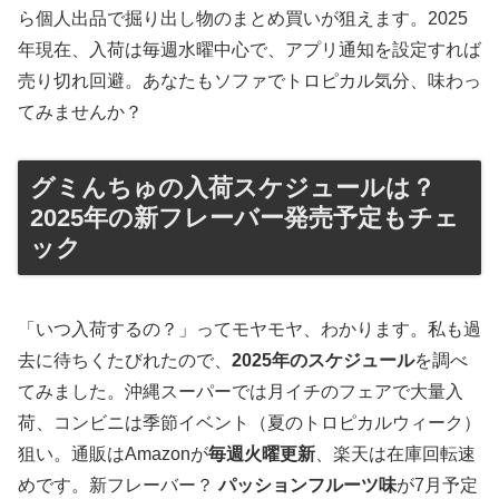
ら個人出品で掘り出し物のまとめ買いが狙えます。2025
年現在、入荷は毎週水曜中心で、アプリ通知を設定すれば
売り切れ回避。あなたもソファでトロピカル気分、味わっ
てみませんか？
グミんちゅの入荷スケジュールは？
2025年の新フレーバー発売予定もチェ
ック
「いつ入荷するの？」ってモヤモヤ、わかります。私も過
去に待ちくたびれたので、
2025年のスケジュール
を調べ
てみました。沖縄スーパーでは月イチのフェアで大量入
荷、コンビニは季節イベント（夏のトロピカルウィーク）
狙い。通販はAmazonが
毎週火曜更新
、楽天は在庫回転速
めです。新フレーバー？
パッションフルーツ味
が7月予定