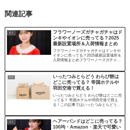
関連記事
フラワーノーズガチャガチャはド
総合
ンキやイオンに売ってる？2025
最新設置場所＆入荷情報まとめ
フラワーノーズガチャガチャはドンキや
イオンに売ってる？2025最新設置場所＆
入荷情報まとめフラワーノーズガチャガ
チャの可愛さにハマっちゃうあなたへ。
この記事では、取扱店や平均300円前後
の値段、安く買えるスポットをサクッと
いったつみとらどう わらび餅は
総合
紹介します。きっと...
どこに売ってる？ 帝国ホテルや
羽田空港で買える！
いったつみとらどう わらび餅はどこに売
ってる？ 帝国ホテルや羽田空港で買え
る！この記事ではいったつみとらどうの
わらび餅を売っている取扱店や、平均的
な値段、安く買える場所などを手短に紹
介します。販売店価格目安備考楽天市場
ヘアーバンドはどこに売ってる？
総合
約2,300円〜公式ま...
100均・Amazon・楽天で可愛い