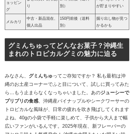
ョッピン
り
別）
が貯まりやすい
グ
中古・新品混在、
150円前後（送料
掘り出し物が見つ
メルカリ
個人出品
別）
かるかも
グミんちゅってどんなお菓子？沖縄生
まれのトロピカルグミの魅力に迫る
みなさん、
グミんちゅ
ってご存知ですか？ 私も最初は沖
縄のお土産コーナーでふと目について、試しに買ってみた
ら…もう止まらなくなっちゃいました。あの
ジューシーで
プリプリの食感
、沖縄産パイナップルやシークワーサーの
トロピカルな風味が、日常の疲れを吹き飛ばしてくれます
よね。40gの小袋で手軽に楽しめて、子供から大人まで幅
広いファンがいるんです。2025年現在、新フレーバーの