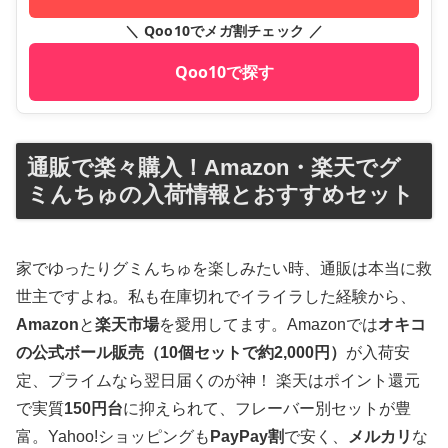
＼ Qoo10でメガ割チェック ／
Qoo10で探す
通販で楽々購入！Amazon・楽天でグ
ミんちゅの入荷情報とおすすめセット
家でゆったりグミんちゅを楽しみたい時、通販は本当に救
世主ですよね。私も在庫切れでイライラした経験から、
Amazon
と
楽天市場
を愛用してます。Amazonでは
オキコ
の公式ボール販売（10個セットで約2,000円）
が入荷安
定、プライムなら翌日届くのが神！ 楽天はポイント還元
で実質
150円台
に抑えられて、フレーバー別セットが豊
富。Yahoo!ショッピングも
PayPay割
で安く、
メルカリ
な