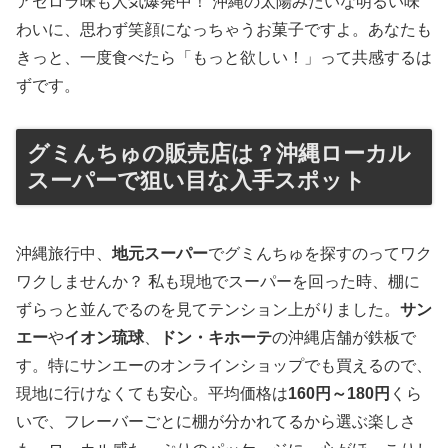
アセロラ味も人気爆発中！ 沖縄の太陽みたいな明るい味
わいに、思わず笑顔になっちゃうお菓子ですよ。あなたも
きっと、一度食べたら「もっと欲しい！」って共感するは
ずです。
グミんちゅの販売店は？沖縄ローカル
スーパーで狙い目な入手スポット
沖縄旅行中、
地元スーパー
でグミんちゅを探すのってワク
ワクしませんか？ 私も現地でスーパーを回った時、棚に
ずらっと並んでるのを見てテンション上がりました。
サン
エー
や
イオン琉球
、
ドン・キホーテ
の沖縄店舗が鉄板で
す。特にサンエーのオンラインショップでも買えるので、
現地に行けなくても安心。平均価格は
160円～180円
くら
いで、フレーバーごとに棚が分かれてるから選ぶ楽しさ