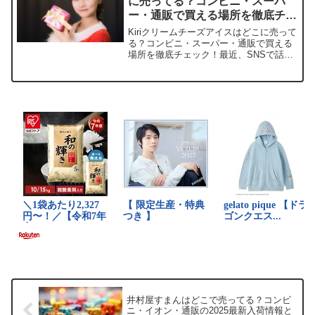
に売ってる？コンビニ・スーパ
ー・通販で買える場所を徹底チェ
ック！
Kiriクリームチーズアイスはどこに売って
る？コンビニ・スーパー・通販で買える
場所を徹底チェック！最近、SNSで話題
沸騰中のKiriクリームチーズアイス。濃厚
なチーズの風味にハマっちゃうんですよ
ね。この記事では、Kiriクリームチーズア
イス...
井村屋すまんはどこで売ってる？コンビ
ニ・イオン・通販の2025最新入荷情報と