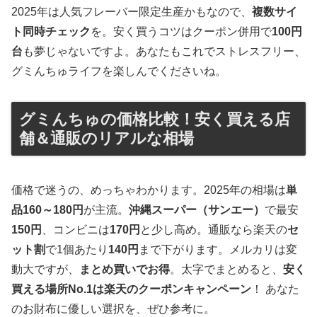
2025年は人気フレーバー限定生産かもなので、
複数サイ
ト同時チェック
を。安く買うコツはクーポン併用で
100円
台
も夢じゃないですよ。あなたもこれでストレスフリー、
グミんちゅライフを楽しんでくださいね。
グミんちゅの価格比較！安く買える店
舗＆通販のリアルな相場
価格で迷うの、めっちゃわかります。2025年の相場は
単
品160～180円
が主流。
沖縄スーパー（サンエー）
で最安
150円
、コンビニは
170円
と少し高め。通販なら楽天の
セ
ット割
で1個あたり
140円
まで下がります。メルカリは変
動大ですが、
まとめ買いでお得
。太字でまとめると、
安く
買える場所No.1は楽天のクーポンキャンペーン
！ あなた
のお財布に優しい選択を、ぜひ参考に。