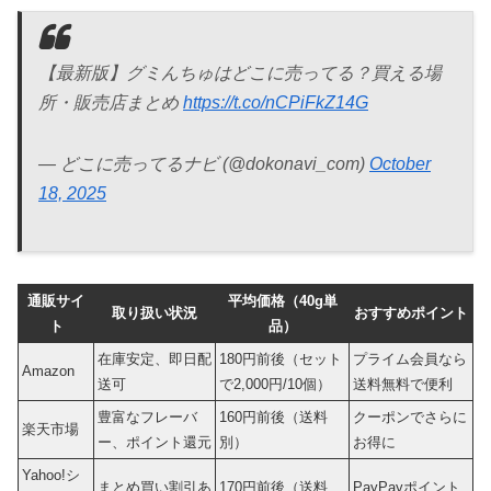
【最新版】グミんちゅはどこに売ってる？買える場
所・販売店まとめ
https://t.co/nCPiFkZ14G
— どこに売ってるナビ (@dokonavi_com)
October
18, 2025
通販サイ
平均価格（40g単
取り扱い状況
おすすめポイント
ト
品）
在庫安定、即日配
180円前後（セット
プライム会員なら
Amazon
送可
で2,000円/10個）
送料無料で便利
豊富なフレーバ
160円前後（送料
クーポンでさらに
楽天市場
ー、ポイント還元
別）
お得に
Yahoo!シ
まとめ買い割引あ
170円前後（送料
PayPayポイント