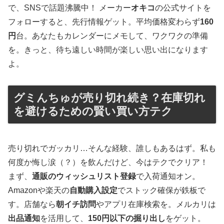
で、SNSで話題沸騰中！ メーカー
オキコ
の公式サイトを
フォローすると、先行情報ゲット。平均価格変わらず
160
円
台。あなたもカレンダーにメモして、ワクワクの準備
を。きっと、待ち遠しい時間が楽しい思い出になります
よ。
グミんちゅが売り切れ続き？在庫切れ
を避けるための賢い買い方テク
売り切れでガッカリ…そんな経験、誰しもあるはず。私も
何度か悔し涙（？）を飲んだけど、今はテクでクリア！
まず、
通販のウィッシュリスト登録
で入荷通知オン。
Amazonや楽天の
自動購入設定
でストック確保が鉄板で
す。店舗なら
朝イチ訪問
やアプリ在庫検索を。メルカリは
出品通知
を活用して、
150円以下の掘り出し
をゲット。