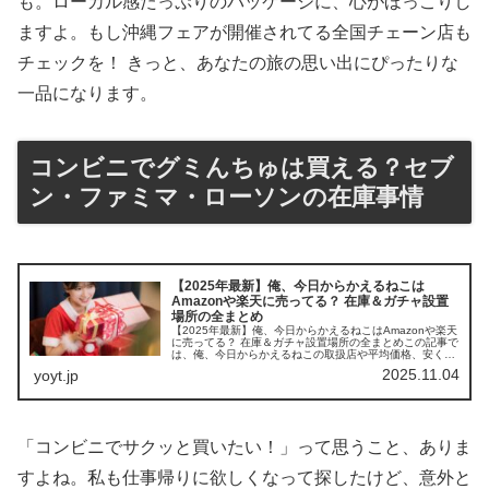
も。ローカル感たっぷりのパッケージに、心がほっこりし
ますよ。もし沖縄フェアが開催されてる全国チェーン店も
チェックを！ きっと、あなたの旅の思い出にぴったりな
一品になります。
コンビニでグミんちゅは買える？セブ
ン・ファミマ・ローソンの在庫事情
【2025年最新】俺、今日からかえるねこは
Amazonや楽天に売ってる？ 在庫＆ガチャ設置
場所の全まとめ
【2025年最新】俺、今日からかえるねこはAmazonや楽天
に売ってる？ 在庫＆ガチャ設置場所の全まとめこの記事で
は、俺、今日からかえるねこの取扱店や平均価格、安く買
えるスポットをサクッと紹介します。猫好きなら絶対ハマ
2025.11.04
yoyt.jp
る可愛いガチャですよ！...
「コンビニでサクッと買いたい！」って思うこと、ありま
すよね。私も仕事帰りに欲しくなって探したけど、意外と