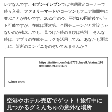
レアなんです。
セブン-イレブン
では沖縄限定コーナーで
時々入荷、
ファミリーマート
や
ローソン
もフェア期間中に
並ぶことが多いです。2025年の今、平均
170円
前後でゲッ
ト可能ですが、在庫は運次第。全国チェーンだと常設じゃ
ないのが残念…でも、見つけた時の喜びは格別！ そんな
時は、アプリの在庫チェックを活用してね。あなたも運試
しに、近所のコンビニをのぞいてみませんか？
https://twitter.com/juju5773blueelk/status/198
0965885293801699
twitter.com
空港やホテル売店でゲット！旅行中に
見つかるグミんちゅの意外な場所