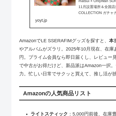
matsui × OnlyWa
11月設置場所＆全国店舗一覧
COLLECTION ガチャ
yoyt.jp
AmazonでLE SSERAFIMグッズを探すと、
本
やアルバムがズラリ。2025年10月現在、在
円。プライム会員なら即日届くし、レビュー
で中古がお得だけど、新品派はAmazon一
力。忙しい日常でサクッと買えて、推し活が
Amazonの人気商品リスト
ライトスティック
：5,000円前後、在庫