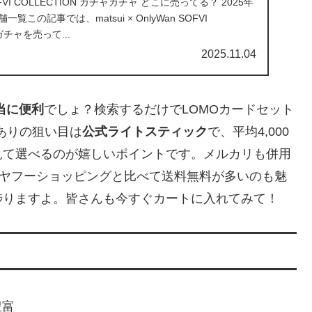
n SOFVI COLLECTION ガチャガチャ どこに売ってる？ 2025年
この記事では、matsui × OnlyWan SOFVI
ガチャを売って...
2025.11.04
当に便利
でしょ？検索するだけでLOMOカードセット
庫ありの狙い目は
公式ライトスティック
で、平均4,000
見て選べるのが嬉しいポイントです。メルカリも併用
択。ヤフーショッピングと比べて送料無料が多いのも魅
捗りますよ。皆さんも今すぐカートに入れてみて！
豊富