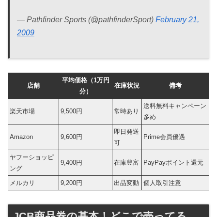
— Pathfinder Sports (@pathfinderSport)
February 21,
2009
平均価格（1万円
店舗
在庫状況
備考
分）
送料無料キャンペーン
楽天市場
9,500円
常時あり
多め
即日発送
Amazon
9,600円
Prime会員優遇
可
ヤフーショッピ
9,400円
在庫豊富
PayPayポイント還元
ング
メルカリ
9,200円
出品変動
個人取引注意
JCB商品券の基本！どこで売ってる