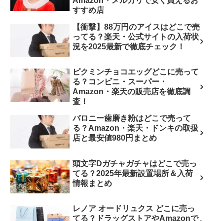
Amazon・メルカリで安く買えるお
すすめ店
【衝撃】88万円のアイスはどこで売
ってる？楽天・公式サイトの入荷状
況を2025最新で徹底チェック！
ピクミンチョコエッグどこに売って
る？コンビニ・スーパー・
Amazon・楽天の販売店を徹底調
査！
バロニー歯磨き粉はどこで売って
る？Amazon・楽天・ドンキの取扱
店と最安値980円まとめ
頭文字Dガチャガチャはどこで売っ
てる？2025年最新設置場所＆入荷
情報まとめ
レノア オードリュクス どこに売っ
てる？ドラッグストアやAmazonで