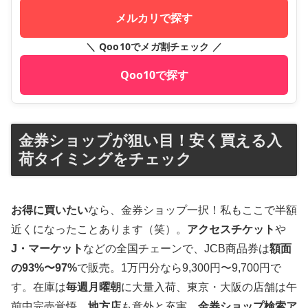
メルカリで探す
＼ Qoo10でメガ割チェック ／
Qoo10で探す
金券ショップが狙い目！安く買える入
荷タイミングをチェック
お得に買いたい
なら、金券ショップ一択！私もここで半額
近くになったことあります（笑）。
アクセスチケット
や
J・マーケット
などの全国チェーンで、JCB商品券は
額面
の93%〜97%
で販売。1万円分なら9,300円〜9,700円で
す。在庫は
毎週月曜朝
に大量入荷、東京・大阪の店舗は午
前中完売覚悟。
地方店
も意外と充実、
金券ショップ検索ア