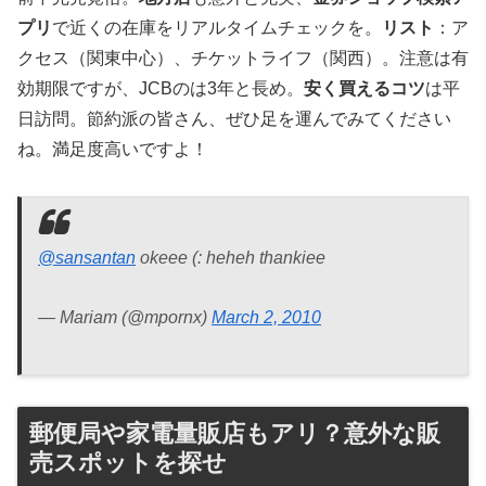
プリ
で近くの在庫をリアルタイムチェックを。
リスト
：ア
クセス（関東中心）、チケットライフ（関西）。注意は有
効期限ですが、JCBのは3年と長め。
安く買えるコツ
は平
日訪問。節約派の皆さん、ぜひ足を運んでみてください
ね。満足度高いですよ！
@sansantan
okeee (: heheh thankiee
— Mariam (@mpornx)
March 2, 2010
郵便局や家電量販店もアリ？意外な販
売スポットを探せ