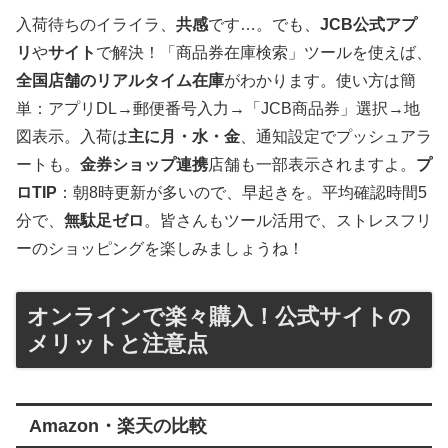
入荷待ちのイライラ、
共感
です…。でも、
JCB公式アプ
リ
や
サイト
で解決！「商品券在庫検索」ツールを使えば、
全国店舗のリアルタイム在庫
がわかります。使い方は簡
単：アプリDL→郵便番号入力→「JCB商品券」選択→地
図表示。入荷は
主に月・水・金
、通知設定でプッシュアラ
ートも。
金券ショップ連携
店舗も一部表示されますよ。
プ
ロTIP
：朝8時更新が多いので、早起きを。平均確認時間5
分で、
無駄足ゼロ
。皆さんもツール活用で、ストレスフリ
ーのショッピングを楽しみましょうね！
オンラインで楽々購入！公式サイトの
メリットと注意点
Amazon・楽天の比較