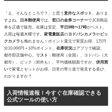
「え、そんなところで？」と思う
意外なスポット
、ありま
すよね。
日本郵便局
では、
窓口の金券コーナー
でJCB商品
券を正価で販売。在庫は安定、
平日9時〜17時
がベスト。
入荷は毎週木曜です。
家電量販店
の
ヨドバシカメラ
や
ビッ
クカメラ
も侮れません！ポイント還元で実質お得、1万円
分10,000円＋10%ポイント。
在庫状況
はアプリで確認、
都市部店舗中心。
リスト
：郵便局（全国）、ヨドバシ（大
都市）、ビック（郊外も）。平均価格額面ですが、
併用買
い
で家電とセットがお得。日常の寄り道で発見する喜び、
わかりますか？
入荷情報速報！今すぐ在庫確認できる
公式ツールの使い方