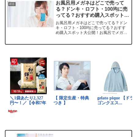
いる取扱店や平均価格、安く買える場所
お風呂用メガネはどこで売って
総合
を...
る？ドンキ・ロフト・100均に売
ってる？おすすめ購入スポット大
公開！
お風呂用メガネはどこで売ってる？ドン
キ・ロフト・100均に売ってる？おすす
め購入スポット大公開！お風呂でメガネ
が曇って本が見えにくくて、ついイライ
ラしちゃいますよね。私もそんな毎日を
過ごしてきました。この記事では、お風
呂用メガネの取扱店や平...