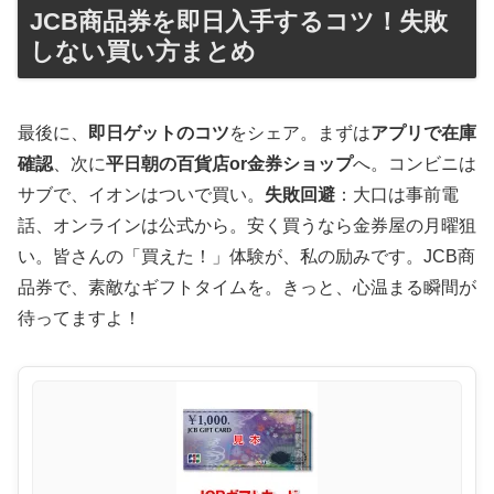
JCB商品券を即日入手するコツ！失敗
しない買い方まとめ
最後に、
即日ゲットのコツ
をシェア。まずは
アプリで在庫
確認
、次に
平日朝の百貨店or金券ショップ
へ。コンビニは
サブで、イオンはついで買い。
失敗回避
：大口は事前電
話、オンラインは公式から。安く買うなら金券屋の月曜狙
い。皆さんの「買えた！」体験が、私の励みです。JCB商
品券で、素敵なギフトタイムを。きっと、心温まる瞬間が
待ってますよ！