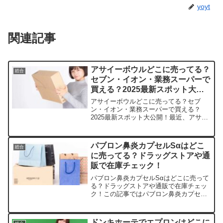
yoyt
関連記事
アサイーボウルどこに売ってる？
総合
セブン・イオン・業務スーパーで
買える？2025最新スポット大公
開！
アサイーボウルどこに売ってる？セブ
ン・イオン・業務スーパーで買える？
2025最新スポット大公開！最近、アサイ
ーボウルのトロピカルな味わいに癒され
ていませんか？この記事では、アサイー
ボウルを売っている取扱店や平均的な値
パブロン鼻炎カプセルSαはどこ
総合
段、安く買える場所などを...
に売ってる？ドラッグストアや通
販で在庫チェック！
パブロン鼻炎カプセルSαはどこに売って
る？ドラッグストアや通販で在庫チェッ
ク！この記事ではパブロン鼻炎カプセル
Sαを売っている取扱店や、平均的な値
段、安く買える場所などを手短に紹介し
ます。店頭で探そう！ドラッグストアで
ドンキホーテでエプロンはどこに