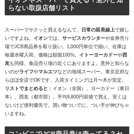
らない取扱店舗リスト
スーパーでサクッと買えるなんて、
日常の延長線上
で嬉し
いですよね。
イオン
では、
サービスカウンター
や金券売り
場でJCB商品券を取り扱い。1,000円単位で揃い、在庫は
毎週水曜入荷。価格は額面100%。
イトーヨーカドー
や
西
友
も同様、食品売り場の近くにありますよ。意外と知らな
いのが
ライフ
や
マルエツ
などの地域スーパー。東京近郊な
らほぼ全店でOKです。入荷タイミングは月〜木が安定。
リストでまとめると
：イオン（全国）、ヨーカドー（東日
本）、西友（都市部）。平均9,800円前後で買え、安くは
ないけど便利優先で。買い物ついでに、つい手が伸びちゃ
いますね。
コンビニでJCB商品券は売ってる？セ