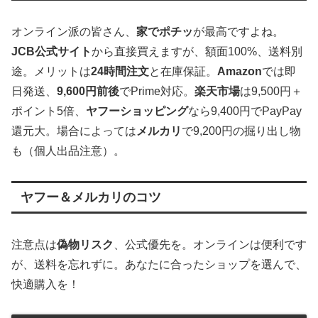
オンライン派の皆さん、
家でポチッ
が最高ですよね。
JCB公式サイト
から直接買えますが、額面100%、送料別
途。メリットは
24時間注文
と在庫保証。
Amazon
では即
日発送、
9,600円前後
でPrime対応。
楽天市場
は9,500円＋
ポイント5倍、
ヤフーショッピング
なら9,400円でPayPay
還元大。場合によっては
メルカリ
で9,200円の掘り出し物
も（個人出品注意）。
ヤフー＆メルカリのコツ
注意点は
偽物リスク
、公式優先を。オンラインは便利です
が、送料を忘れずに。あなたに合ったショップを選んで、
快適購入を！