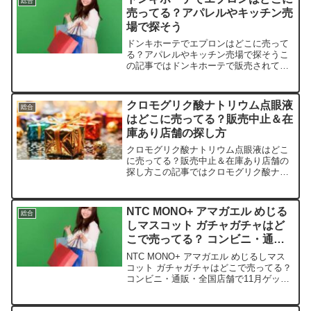
総合
の「パブロン鼻炎カプセ...
売ってる？アパレルやキッチン売
場で探そう
ドンキホーテでエプロンはどこに売って
る？アパレルやキッチン売場で探そうこ
の記事ではドンキホーテで販売されてい
るエプロンの取扱店や、平均的な値段、
さらに安く買える場所などを手短に紹介
します。店舗名価格帯特徴楽天市場約
クロモグリク酸ナトリウム点眼液
総合
1,000円〜3,000円...
はどこに売ってる？販売中止＆在
庫あり店舗の探し方
クロモグリク酸ナトリウム点眼液はどこ
に売ってる？販売中止＆在庫あり店舗の
探し方この記事ではクロモグリク酸ナト
リウム点眼液を売っている取扱店や、平
均的な値段、安く買える場所などを手短
に紹介します。店舗名価格帯（税込）在
NTC MONO+ アマガエル めじる
総合
庫状況備考楽天市場約1,...
しマスコット ガチャガチャはど
こで売ってる？ コンビニ・通
販・全国店舗で11月ゲット完全
NTC MONO+ アマガエル めじるしマス
ガイド
コット ガチャガチャはどこで売ってる？
コンビニ・通販・全国店舗で11月ゲット
完全ガイドこの記事では、NTC MONO+
アマガエルめじるしマスコットを売って