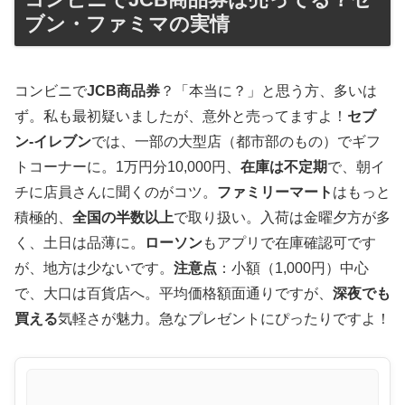
ブン・ファミマの実情
コンビニで
JCB商品券
？「本当に？」と思う方、多いは
ず。私も最初疑いましたが、意外と売ってますよ！
セブ
ン-イレブン
では、一部の大型店（都市部のもの）でギフ
トコーナーに。1万円分10,000円、
在庫は不定期
で、朝イ
チに店員さんに聞くのがコツ。
ファミリーマート
はもっと
積極的、
全国の半数以上
で取り扱い。入荷は金曜夕方が多
く、土日は品薄に。
ローソン
もアプリで在庫確認可です
が、地方は少ないです。
注意点
：小額（1,000円）中心
で、大口は百貨店へ。平均価格額面通りですが、
深夜でも
買える
気軽さが魅力。急なプレゼントにぴったりですよ！