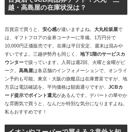
越・高島屋の在庫状況は？
百貨店で買うと、
安心感
が違いますよね。
大丸松坂屋
で
は、ギフトフロアの金券コーナーに常備。1万円分で
10,000円正価販売です。在庫は平日安定、週末は混みや
すいですよ。三越伊勢丹も同じく、
地下1階のサービスカ
ウンター
で扱っています。入荷は週2回、火曜と金曜がピ
ーク。
高島屋
は各店舗のインフォメーションで、オンライ
ン予約も可能。東京・大阪の旗艦店は在庫豊富ですが、地
方店は電話確認を。平均価格は額面通りですが、
JCBカ
ード提示でポイント還元
があるんです。デパートの華やか
な雰囲気で買うと、なんだか特別な気分になりますよね。
私もおすすめです！
イオンやスーパーで買える？意外と知