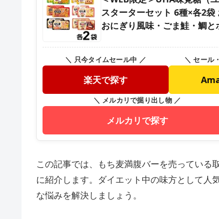
スターターセット 6種×各2
おにぎり風味・ごま鮭・鯛と
＼ 只今タイムセール中 ／
＼ セール
楽天で探す
Am
＼ メルカリで掘り出し物 ／
メルカリで探す
この記事では、もち麦満腹バーを売っている
に紹介します。ダイエット中の味方として人
な悩みを解決しましょう。