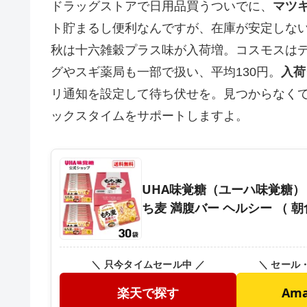
ドラッグストアで日用品買うついでに、
マツ
ト貯まるし便利なんですが、在庫が安定しない
秋は十六雑穀プラス味が入荷増。コスモスはデ
グやスギ薬局も一部で扱い、平均130円。
入荷
リ通知を設定して待ち伏せを。見つからなく
ックスタイムをサポートしますよ。
UHA味覚糖（ユーハ味覚糖） 
ち麦 満腹バー ヘルシー （ 朝
＼ 只今タイムセール中 ／
＼ セール
楽天で探す
Am