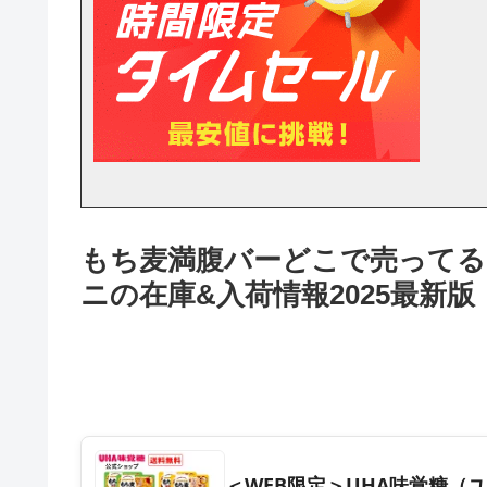
もち麦満腹バーどこで売ってる？
ニの在庫&入荷情報2025最新版
＜WEB限定＞UHA味覚糖