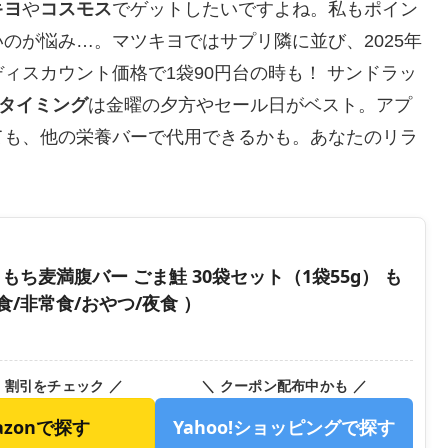
キヨ
や
コスモス
でゲットしたいですよね。私もポイン
のが悩み…。マツキヨではサプリ隣に並び、2025年
ィスカウント価格で1袋90円台の時も！ サンドラッ
タイミング
は金曜の夕方やセール日がベスト。アプ
ても、他の栄養バーで代用できるかも。あなたのリラ
もち麦満腹バー ごま鮭 30袋セット（1袋55g） も
食/非常食/おやつ/夜食 ）
・割引をチェック ／
＼ クーポン配布中かも ／
azonで探す
Yahoo!ショッピングで探す