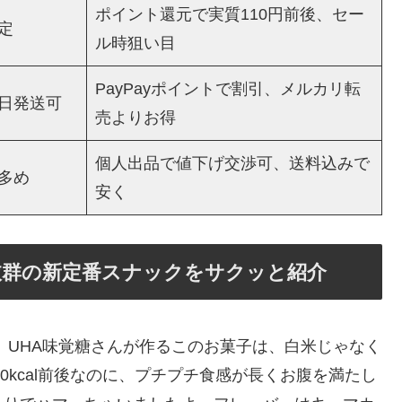
ポイント還元で実質110円前後、セー
定
ル時狙い目
PayPayポイントで割引、メルカリ転
日発送可
売よりお得
個人出品で値下げ交渉可、送料込みで
多め
安く
抜群の新定番スナックをサクッと紹介
 UHA味覚糖さんが作るこのお菓子は、白米じゃなく
0kcal前後なのに、プチプチ食感が長くお腹を満たし