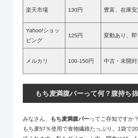
楽天市場
130円
豊富、在庫安
Yahoo!ショッ
125円
変動あり、即
ピング
メルカリ
100-150円
中古・未開封
もち麦満腹バーって何？腹持ち
みなさん、
もち麦満腹バー
ってご存知ですか？
もち麦57％使用で食物繊維たっぷり。1袋で20