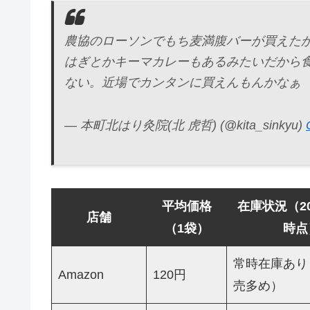
農協のローソンでもち麦満腹バーが買えた
はぎとかキーマカレーもあるみたいだから
ない。近場でカンタンに買えんもんかなぁ
— 本町北はり灸院(北 虎哲) (@kita_sinkyu)
平均価格
在庫状況（20
店舗
（1袋）
時点
常時在庫あり
Amazon
120円
売多め）