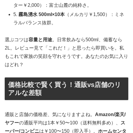
ター￥2,000）：富士山麓の純粋さ。
5.
霧島湧水 500ml×10本
（メルカリ￥1,500）：ミネ
ラルバランス抜群。
選ぶコツは
容量と用途
。日常飲みなら500ml、備蓄なら
2L。レビュー見て「これだ！」と思ったら即買いを。私
もこれで家族の笑顔を守れそうです。あなたのお気に入り
はどれ？
価格比較で賢く買う！通販vs店舗のリ
アルな差額
通販と店舗の価格差、気になりますよね。
Amazon/楽天/
ヤフー
の通販平均は1本￥50〜100（送料無料多め）、
ス
ーパー/コンビニ
は￥100〜150（即入手）。
ホームセンタ