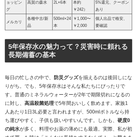
ョッピン
高賀の森水
2L×6本
本約
5%還元、クーポン
グ
￥242）
あり
各種中古/新
500ml×24
￥1,000〜
個人出品で格安、
メルカリ
品
本
￥2,000
要確認
5年保存水の魅力って？災害時に頼れる
長期備蓄の基本
毎日の忙しさの中で、
防災グッズ
を揃えるのは後回しにな
りがち。でも、5年保存水はそんな私たちにぴったりで
す。普通のミネラルウォーターが2年で期限切れになるの
に対し、
高温殺菌処理
で5年間おいしく飲めます。家族1
人あたり1日3L必要と言われますが、500mlボトルなら持
ち運びやすく、子供も扱いやすいんです。しかも、
硬度0
の純水
が多く、料理やお薬の薄めにも最適。実際、私が初