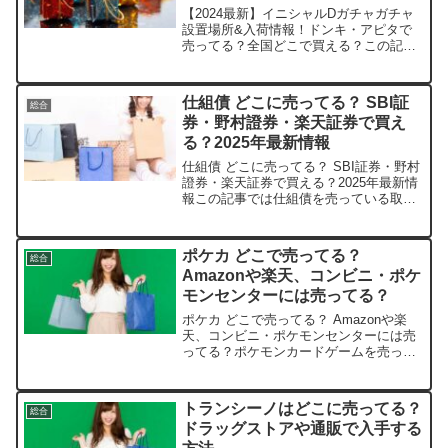
で買える？
【2024最新】イニシャルDガチャガチャ
設置場所&入荷情報！ドンキ・アピタで
売ってる？全国どこで買える？この記事
では、頭文字Dメタルキーホルダーを売
っている取扱店や、平均400円前後の値
段、安く買える場所などを手短に紹介し
仕組債 どこに売ってる？ SBI証
総合
ます。イニシャルD...
券・野村證券・楽天証券で買え
る？2025年最新情報
仕組債 どこに売ってる？ SBI証券・野村
證券・楽天証券で買える？2025年最新情
報この記事では仕組債を売っている取扱
店や、平均的な値段、安く買える場所な
どを手短に紹介します。仕組債の基本を
サクッと押さえておこう！初心者でもわ
ポケカ どこで売ってる？
総合
かる魅力とは？...
Amazonや楽天、コンビニ・ポケ
モンセンターには売ってる？
ポケカ どこで売ってる？ Amazonや楽
天、コンビニ・ポケモンセンターには売
ってる？ポケモンカードゲームを売って
いる取扱店や、平均的な値段、安く買え
る場所などを手短に紹介します。人気の
ポケカ、すぐ手に入れたいですよね！一
トランシーノはどこに売ってる？
総合
緒に探してみましょ...
ドラッグストアや通販で入手する