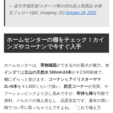
— 楽天市場音楽/スポーツ/車の売れ筋人気商品 ＠相
互フォロー (@8_shopping_02)
October 18, 2025
ホームセンターの棚をチェック！カイ
ンズやコーナンで今すぐ入手
ホームセンターは、
実物確認
ができるのが最大の魅力。
カ
インズ
では
立山の天然水 500ml×24本
が￥2,500前後で、
棚にずらっと並びます。
コーナン
も
アイリスオーヤマ
2L×6本
を￥1,800くらいで扱い、
防災コーナー
が充実。ヤ
フーショッピングより少し高めですが、
即持ち帰り
可能で
便利。メルカリの個人差なし、品質安定です。週末の買い
物でつい手に取っちゃうんですよね。「これで備え万