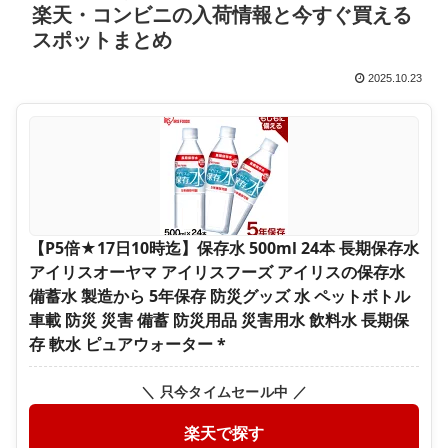
楽天・コンビニの入荷情報と今すぐ買える
スポットまとめ
2025.10.23
【P5倍★17日10時迄】保存水 500ml 24本 長期保存水
アイリスオーヤマ アイリスフーズ アイリスの保存水
備蓄水 製造から 5年保存 防災グッズ 水 ペットボトル
車載 防災 災害 備蓄 防災用品 災害用水 飲料水 長期保
存 軟水 ピュアウォーター *
＼ 只今タイムセール中 ／
楽天で探す