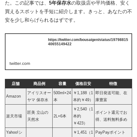
た。この記事では、
5年保存水
の取扱店や平均価格、安く
買えるスポットを手短に紹介します。きっと、あなたの不
安を少し和らげられるはずです。
https://twitter.com/bousaigen/status/19798815
40655149422
twitter.com
店舗
商品例
容量
価格目安
特徴
アイリスオー
500ml×24
￥1,188（1
即日発送可能、在
Amazon
ヤマ 保存水
本
本約￥49）
庫豊富
￥2,540（1
匠美 立山の
ポイント還元でお
楽天市場
2L×6本
本約
天然水
得、送料無料多め
￥423）
Yahoo!シ
￥1,451（1
PayPayポイント