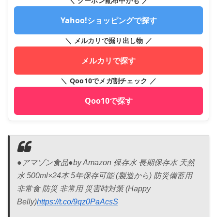
＼ クーポン配布中かも ／
Yahoo!ショッピングで探す
＼ メルカリで掘り出し物 ／
メルカリで探す
＼ Qoo10でメガ割チェック ／
Qoo10で探す
●アマゾン食品●by Amazon 保存水 長期保存水 天然
水 500ml×24本 5年保存可能 (製造から) 防災備蓄用
非常食 防災 非常用 災害時対策 (Happy
Belly)
https://t.co/9qz0PaAcsS