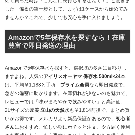
めて買った時は「こんなに長持ちするなんて！」と驚きま
した。備蓄の第一歩として、まずは1ケースから始めてみ
ませんか？これで、少しでも安心を手に入れましょう。
Amazonで5年保存水を探すなら！在庫
豊富で即日発送の理由
Amazonで5年保存水を探すと、選択肢の多さに目移りし
ますよね。人気の
アイリスオーヤマ 保存水 500ml×24本
は、平均￥1,188と手頃。
プライム会員
なら即日発送で、
急ぎの備蓄に助かります。在庫切れが少ないのも魅力で、
レビューでは「味がまろやかで飲みやすい」と高評価。
2Lサイズの
匠美 立山の天然水
も￥1,814前後で、まとめ買
いがお得です。メルカリより新品保証があるので、
初心者
さん
におすすめ。忙しい朝にポチッと注文、夕方届く便利