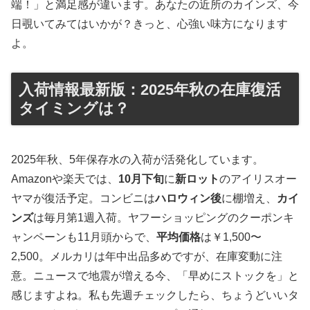
端！」と満足感が違います。あなたの近所のカインズ、今
日覗いてみてはいかが？きっと、心強い味方になります
よ。
入荷情報最新版：2025年秋の在庫復活
タイミングは？
2025年秋、5年保存水の入荷が活発化しています。
Amazonや楽天では、
10月下旬
に
新ロット
のアイリスオー
ヤマが復活予定。コンビニは
ハロウィン後
に棚増え、
カイ
ンズ
は毎月第1週入荷。ヤフーショッピングのクーポンキ
ャンペーンも11月頭からで、
平均価格
は￥1,500〜
2,500。メルカリは年中出品多めですが、在庫変動に注
意。ニュースで地震が増える今、「早めにストックを」と
感じますよね。私も先週チェックしたら、ちょうどいいタ