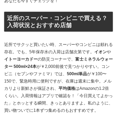
あなたも今すぐチェックを！
近所のスーパー・コンビニで買える？
入荷状況とおすすめ店舗
近所でサクッと買いたい時、スーパーやコンビニは頼れる
存在。でも、5年保存水の入荷は店舗次第です。
イオン
や
イトーヨーカドー
の防災コーナーで、
富士ミネラルウォー
ター 500ml×24本
が￥2,000前後で見つかりやすい。コン
ビニ（セブンやファミマ）では、
500ml単品
が￥100〜
150で、緊急時用に便利ですが、在庫は週末に集中。メル
カリより新鮮さが保証され、
平均価格
はAmazonの1.2倍
くらい。入荷情報はアプリで確認を！「今日買えてよかっ
た」とホッとする瞬間、きっとありますよ。私のように、
買い物ついでに1本ずつ集めるのもおすすめです。