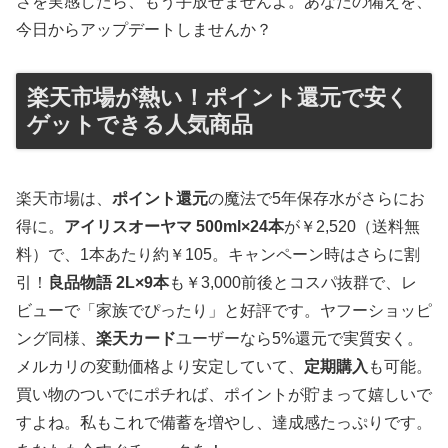
さを実感したら、もう手放せませんよ。あなたの備えを、
今日からアップデートしませんか？
楽天市場が熱い！ポイント還元で安く
ゲットできる人気商品
楽天市場は、
ポイント還元
の魔法で5年保存水がさらにお
得に。
アイリスオーヤマ 500ml×24本
が￥2,520（送料無
料）で、1本あたり約￥105。キャンペーン時はさらに割
引！
良品物語 2L×9本
も￥3,000前後とコスパ抜群で、レ
ビューで「家族でぴったり」と好評です。ヤフーショッピ
ング同様、
楽天カード
ユーザーなら5%還元で実質安く。
メルカリの変動価格より安定していて、
定期購入
も可能。
買い物のついでにポチれば、ポイントが貯まって嬉しいで
すよね。私もこれで備蓄を増やし、達成感たっぷりです。