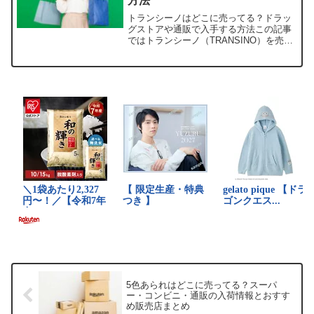
方法
トランシーノはどこに売ってる？ドラッ
グストアや通販で入手する方法この記事
ではトランシーノ（TRANSINO）を売っ
ている取扱店や、平均的な値段、安く買
える場所などを手短に紹介します。トラ
ンシーノが「販売中止」と噂される理由
とは？最近SNSで...
5色あられはどこに売ってる？スーパ
ー・コンビニ・通販の入荷情報とおすす
め販売店まとめ