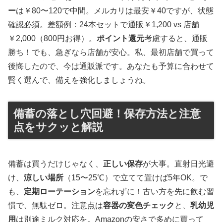
ー
は￥80〜120で中間。メルカリは最安￥40ですが、状態
確認必須。差額例：24本セットで通販￥1,200 vs 店舗
￥2,000（800円お得）。
ポイント還元
考慮すると、通販
勝ち！でも、急ぎなら店舗が安心。私、最初店舗で買って
後悔したので、今は通販派です。あなたも予算に合わせて
賢く選んで、備えを強化しましょうね。
備蓄の落とし穴回避！保存方法と注意
点をサクッと解説
備蓄は買うだけじゃなく、
正しい保存
が大事。直射日光避
け、
涼しい場所
（15〜25℃）で立てて置けば5年OK。で
も、
定期ローテーション
を忘れずに！古い方を先に飲む習
慣で、無駄ゼロ。注意点は
容器の変色チェック
と、
乳幼児
用
は別途ミルク対応を。Amazonの安さで多めに買って