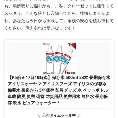
も、場所取りに悩むかも…。私、クローゼットに棚作って
スッキリ。こんな落とし穴知ってたら、後悔しませんよ
ね。あなたも今日から実践して、家族の安心を積み重ねて
ください。備えあれば憂いなしです！
【P5倍★17日10時迄】保存水 500ml 24本 長期保存水
アイリスオーヤマ アイリスフーズ アイリスの保存水
備蓄水 製造から 5年保存 防災グッズ 水 ペットボトル
車載 防災 災害 備蓄 防災用品 災害用水 飲料水 長期保
存 軟水 ピュアウォーター *
＼ 只今タイムセール中 ／