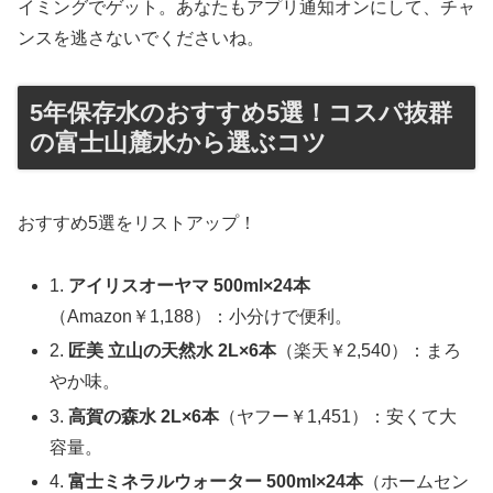
イミングでゲット。あなたもアプリ通知オンにして、チャ
ンスを逃さないでくださいね。
5年保存水のおすすめ5選！コスパ抜群
の富士山麓水から選ぶコツ
おすすめ5選をリストアップ！
1.
アイリスオーヤマ 500ml×24本
（Amazon￥1,188）：小分けで便利。
2.
匠美 立山の天然水 2L×6本
（楽天￥2,540）：まろ
やか味。
3.
高賀の森水 2L×6本
（ヤフー￥1,451）：安くて大
容量。
4.
富士ミネラルウォーター 500ml×24本
（ホームセン