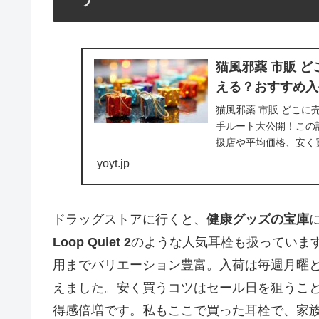
猫風邪薬 市販 ど
える？おすすめ入
猫風邪薬 市販 どこに
手ルート大公開！この
扱店や平均価格、安く
へ、すぐに役立...
yoyt.jp
ドラッグストアに行くと、
健康グッズの宝庫
Loop Quiet 2
のような人気耳栓も扱っています。
用までバリエーション豊富。入荷は毎週月曜
えました。安く買うコツはセール日を狙うこと
得感倍増です。私もここで買った耳栓で、家