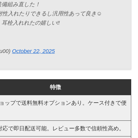
装備組み直した！
耐性入れたりできるし汎用性あって良き☺️
耳栓入れれたの嬉しい‼️
00)
October 22, 2025
特徴
ョップで送料無料オプションあり。ケース付きで便
me対応で即日配送可能。レビュー多数で信頼性高め。