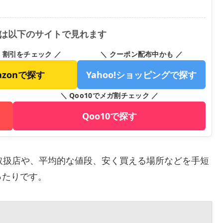
 耳栓 は以下のサイトで見れます
・割引をチェック ／
＼ クーポン配布中かも ／
azonで探す
Yahoo!ショッピングで探す
＼ Qoo10でメガ割チェック ／
Qoo10で探す
取扱店や、平均的な値段、安く買える場所などを手短
ったりです。