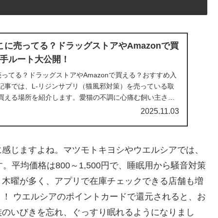
こに売ってる？ドラッグストアやAmazonで買
手ルート大公開！
売ってる？ドラッグストアやAmazonで買える？おすすめ入
記事では、L-リジンサプリ（猫風邪対策）を売っている取
買える場所を紹介します。愛猫の不調に心痛む飼い主さん
2025.11.03
に感じますよね。マツモトキヨシやウエルシアでは、
平均価格は800～1,500円で、睡眠用から騒音対策
と木曜が多く、アプリで在庫チェックできる店舗も増
！ ウエルシアのポイントカードで還元されると、お
族のいびきを忘れ、ぐっすり眠れるようになりまし