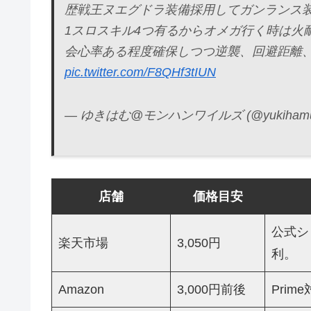
歴戦王ヌエグドラ装備採用してガンランス
1スロスキル4つ有るからオメガ行く時は火
会心率ある程度確保しつつ逆襲、回避距離、
pic.twitter.com/F8QHf3tIUN
— ゆきはむ@モンハンワイルズ (@yukihamu
店舗
価格目安
公式シ
楽天市場
3,050円
利。
Amazon
3,000円前後
Pri