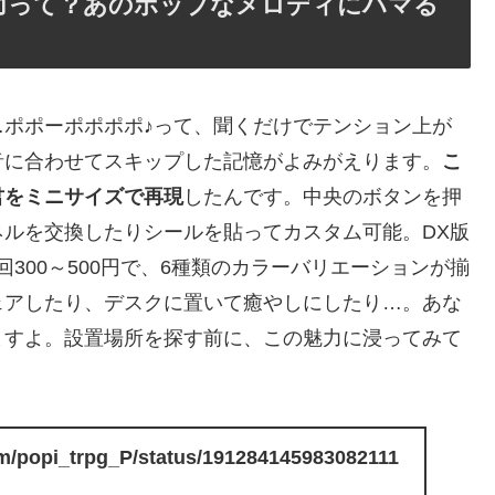
力って？あのポップなメロディにハマる
ポポーポポポポ♪って、聞くだけでテンション上が
音に合わせてスキップした記憶がよみがえります。
こ
君をミニサイズで再現
したんです。中央のボタンを押
ルを交換したりシールを貼ってカスタム可能。DX版
回300～500円で、6種類のカラーバリエーションが揃
ェアしたり、デスクに置いて癒やしにしたり…。あな
ますよ。設置場所を探す前に、この魅力に浸ってみて
com/popi_trpg_P/status/191284145983082111