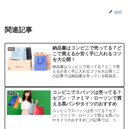
yoyt
関連記事
納品書はコンビニで売ってる？ど
総合
こで買えるか安く手に入れるコツ
を大公開！
納品書はコンビニで売ってる？どこで買
えるか安く手に入れるコツを大公開！こ
の記事では納品書を売っている取扱店
や、平均的な値段、安く買える場所など
を手短に紹介します。店舗商品例平均価
格特徴楽天市場キングジム 納品書セット
コンビニでスパッツは売ってる？
総合
500円送料無料キャンペ...
セブン・ファミマ・ローソンで買
える黒パンやタイツのおすすめ
コンビニでスパッツは売ってる？セブ
ン・ファミマ・ローソンで買える黒パン
やタイツのおすすめこの記事では、コン
ビニで手に入るスパッツの取扱店や平均