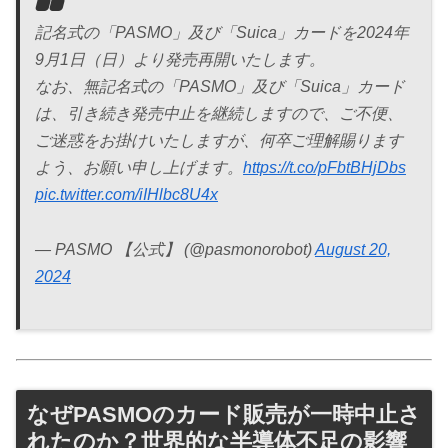
記名式の「PASMO」及び「Suica」カードを2024年
9月1日（日）より発売再開いたします。
なお、無記名式の「PASMO」及び「Suica」カード
は、引き続き発売中止を継続しますので、ご不便、
ご迷惑をお掛けいたしますが、何卒ご理解賜ります
よう、お願い申し上げます。
https://t.co/pFbtBHjDbs
pic.twitter.com/iIHlbc8U4x
— PASMO 【公式】 (@pasmonorobot)
August 20,
2024
なぜPASMOのカード販売が一時中止さ
れたのか？世界的な半導体不足の影響