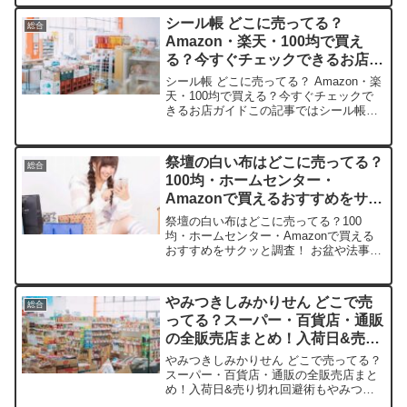
価格、安く買えるスポットをサクッと紹
介します。急なコーデ崩れに役立つアイ
シール帳 どこに売ってる？
総合
テムですよ！店舗商品例平均...
Amazon・楽天・100均で買え
る？今すぐチェックできるお店ガ
イド
シール帳 どこに売ってる？ Amazon・楽
天・100均で買える？今すぐチェックで
きるお店ガイドこの記事ではシール帳を
売っている取扱店や、平均的な値段、安
く買える場所などを手短に紹介します。
ハンドメイド好きの皆さん、必見です
祭壇の白い布はどこに売ってる？
総合
よ！店舗平均価格...
100均・ホームセンター・
Amazonで買えるおすすめをサク
ッと調査！
祭壇の白い布はどこに売ってる？100
均・ホームセンター・Amazonで買える
おすすめをサクッと調査！ お盆や法事の
準備で、祭壇の白い布が急に必要になっ
たこと、ありませんか？この記事では、
祭壇用白布の取扱店や平均価格、安く買
やみつきしみかりせん どこで売
総合
えるスポットを手短...
ってる？スーパー・百貨店・通販
の全販売店まとめ！入荷日&売り
切れ回避術も
やみつきしみかりせん どこで売ってる？
スーパー・百貨店・通販の全販売店まと
め！入荷日&売り切れ回避術もやみつき
しみかりせん、噛むたびに醤油の風味が