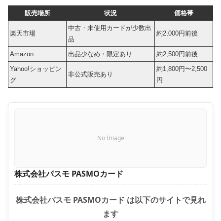
販売場所
状況
価格帯
中古・未使用カードが少数出
楽天市場
約2,000円前後
品
Amazon
出品少なめ・限定あり
約2,500円前後
Yahoo!ショッピン
約1,800円〜2,500
非公式販売あり
グ
円
No Image
株式会社パスモ PASMOカード
株式会社パスモ PASMOカード は以下のサイトで見れ
ます