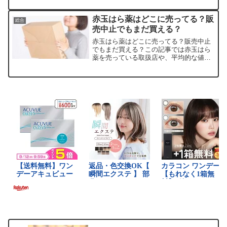
じわっと広がって、止まらなくなります
よね。私も一度ハマったら抜け出せなく
赤玉はら薬はどこに売ってる？販
総合
て、ついリピートしちゃ...
売中止でもまだ買える？
赤玉はら薬はどこに売ってる？販売中止
でもまだ買える？この記事では赤玉はら
薬を売っている取扱店や、平均的な値
段、安く買える場所などを手短に紹介し
ます。なぜ赤玉はら薬は販売中止・製造
終了になったのか？赤玉はら薬が「販売
中止になった」と話題になっ...