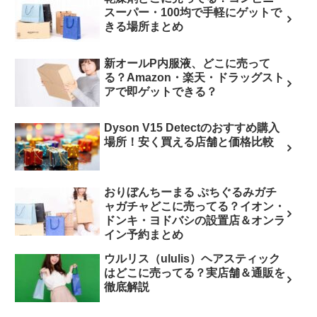
スーパー・100均で手軽にゲットで
きる場所まとめ
新オールP内服液、どこに売って
る？Amazon・楽天・ドラッグスト
アで即ゲットできる？
Dyson V15 Detectのおすすめ購入
場所！安く買える店舗と価格比較
おりぼんちーまる ぷちぐるみガチ
ャガチャどこに売ってる？イオン・
ドンキ・ヨドバシの設置店＆オンラ
イン予約まとめ
ウルリス（ululis）ヘアスティック
はどこに売ってる？実店舗＆通販を
徹底解説