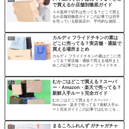
で買えるか店舗別徹底ガイド
スギ薬局で切手は売ってる？どこで買え
るか店舗別徹底ガイドこの記事では切手
を売っている取扱店や、平均的な値段、
安く買える場所などを手短に紹介しま
す。急な郵便物で困った経験、ありませ
んか？店舗商品例価格（1枚）送料備考楽
カルディ フライドチキンの素は
総合
天市場日本郵便 普通切手...
どこに売ってる？実店舗・通販で
買える場所まとめ
カルディ フライドチキンの素はどこに売
ってる？実店舗・通販で買える場所まと
めこの記事ではカルディ フライドチキン
の素を売っている取扱店や、平均的な値
段、安く買える場所などを手短に紹介し
ます。店舗名参考価格在庫状況備考楽天
むかごはどこで買える？スーパ
総合
市場約250円〜40...
ー・Amazon・楽天で売ってる？
新鮮入手ルート完全ガイド
むかごはどこで買える？スーパー・
Amazon・楽天で売ってる？新鮮入手ル
ート完全ガイドこの記事ではむかごを売
っている取扱店や、平均的な値段、安く
買える場所などを手短に紹介します。秋
の風物詩をぜひお楽しみください。店舗
まるころふれんず ガチャガチャ
総合
商品例平均価格（100g...