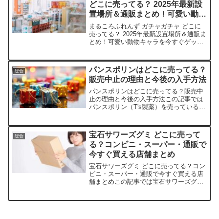
どこに売ってる？ 2025年最新設
置場所＆通販まとめ！可愛い動物
キャラを今すぐゲット
まるころふれんず ガチャガチャ どこに
売ってる？ 2025年最新設置場所＆通販ま
とめ！可愛い動物キャラを今すぐゲット
この記事ではまるころふれんずを売って
いる取扱店や、平均的な値段、安く買え
る場所などを手短に紹介します。ふわふ
パンスポリンはどこに売ってる？
総合
わの動物キャラに...
販売中止の理由と今後の入手方法
パンスポリンはどこに売ってる？販売中
止の理由と今後の入手方法この記事では
パンスポリン（T's製薬）を売っている取
扱店や、平均的な値段、安く買える場所
などを手短に紹介します。なぜパンスポ
リンの販売が中止・供給停止になったの
宝石サワーズグミ どこに売って
総合
かパンスポリンが販売...
る？コンビニ・スーパー・通販で
今すぐ買える店舗まとめ
宝石サワーズグミ どこに売ってる？コン
ビニ・スーパー・通販で今すぐ買える店
舗まとめこの記事では宝石サワーズグミ
を売っている取扱店や、平均的な値段、
安く買える場所などを手短に紹介しま
す。キラキラした可愛さにハマるあなた
にぴったりです！宝石サワ...