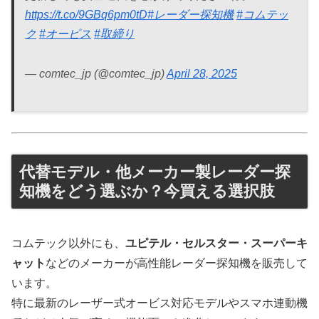
https://t.co/9GBq6pm0tD
#レーダー探知機
#コムテッ
ク
#オービス
#取締り
— comtec_jp (@comtec_jp)
April 28, 2025
代替モデル・他メーカー製レーダー探
知機をどう選ぶか？今買える選択肢
コムテック以外にも、
ユピテル・セルスター・スーパーキ
ャット
などのメーカーが高性能レーダー探知機を販売して
います。
特に最新のレーザー式オービス対応モデルやスマホ連動機