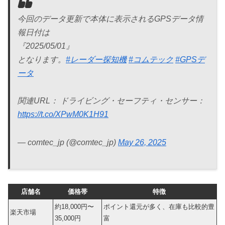
今回のデータ更新で本体に表示されるGPSデータ情
報日付は
『2025/05/01』
となります。
#レーダー探知機
#コムテック
#GPSデ
ータ
関連URL： ドライビング・セーフティ・センサー：
https://t.co/XPwM0K1H91
— comtec_jp (@comtec_jp)
May 26, 2025
店舗名
価格帯
特徴
約18,000円〜
ポイント還元が多く、在庫も比較的豊
楽天市場
35,000円
富