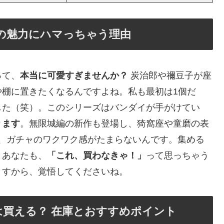
の魅力にハマっちゃう理由
って、
本当に可愛すぎませんか？
炭治郎や禰豆子が座
や棚に置きたくなるんですよね。私も最初は1個だ
した（笑）。このシリーズはバンダイが手がけてい
ります
。無限城編の新作も登場し、猗窩座や童磨の表
頃で、ガチャのワクワク感がたまらないんです。集める
とあなたも、
「これ、買わなきゃ！」
って思っちゃう
ますから、覚悟してくださいね。
隊は買える？ 在庫とおすすめポイント