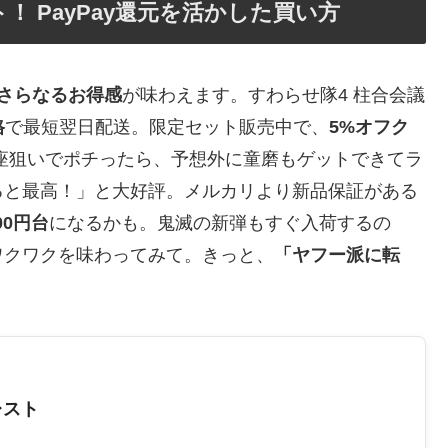
 PayPay還元を活かした買い方
でさらなるお得感
が味わえます。すわらせ隊4 柱合会議
格
で最短翌日配送。限定セット販売中で、
5%オフク
窩座狙いでポチったら、予想外に童磨もゲットできてラ
ると最高！」と大好評。メルカリより新品保証がある
00円台
になるかも。鬼滅の新弾もすぐ入荷するの
ワクワクを味わってみて。きっと、
「ヤフー派に転
レスト