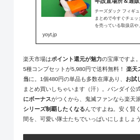
年設置場所＆通販
チーズダック フィギュ
まとめで今すぐチェッ
を売っている取扱店や
す。かわいい...
yoyt.jp
楽天市場は
ポイント還元が魅力
の宝庫ですよ
5種コンプセットが5,980円で送料無料！
楽天
当
に。1個480円の単品も多数在庫あり、
お試
まとめ買いしちゃいます（汗）。バンダイ公
にボーナス
がつくから、鬼滅ファンなら楽天
シリーズ制覇したくなる
んですよね。安く賢
間を、可愛い隊士たちでいっぱいにしましょ