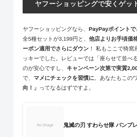
ヤフーショッピングで安くゲット！
ヤフーショッピングなら、
PayPayポイント
全5種セットが3,199円と、
他店よりお手頃価
ーポン適用でさらにダウン
！ 私もここで猗
ッキーでした。レビューでは「座らせて並べ
のが安心ですし、
キャンペーン次第で実質2,0
で、
マメにチェックを習慣に
。あなたもこの
向！」
ってなるはずですよ。
鬼滅の刃 すわらせ隊 バンプ
No Image