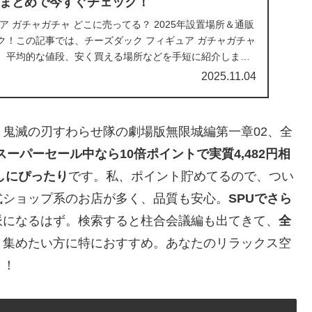
まとめで今すぐチェック！
ア ガチャガチャ どこに売ってる？ 2025年設置場所＆通販
ク！この記事では、チーズダック フィギュア ガチャガチャ
、平均的な値段、安く買える場所などを手短に紹介しま
2025.11.04
。鬼滅の刃すわらせ隊の劇場版無限城編第一章02、全
スーパーセール中なら10倍ポイントで実質4,482円相
しにぴったり
です。私、ポイント貯めてるので、つい
式ショップ系のお店が多く、品質も安心。
SPUでさら
派になるはず。検索すると柱合会議編も出てきて、
全
く集めたい方に特におすすめ。あなたのリラックス空
う！