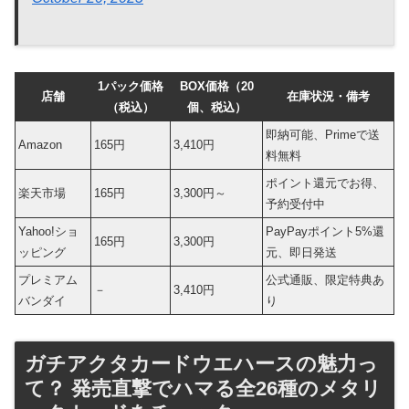
1パック価格
BOX価格（20
店舗
在庫状況・備考
（税込）
個、税込）
即納可能、Primeで送
Amazon
165円
3,410円
料無料
ポイント還元でお得、
楽天市場
165円
3,300円～
予約受付中
Yahoo!ショ
PayPayポイント5%還
165円
3,300円
ッピング
元、即日発送
プレミアム
公式通販、限定特典あ
－
3,410円
バンダイ
り
ガチアクタカードウエハースの魅力っ
て？ 発売直撃でハマる全26種のメタリ