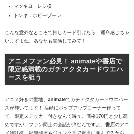
マツキヨ：レジ横
ドンキ：ホビーゾーン
こんな意外なところで推しカード引けたら、運命感じちゃ
いますよね。あなたも冒険してみて！
アニメファン必見！ animateや書店で
限定感満載のガチアクタカードウエハ
ースを狙う
アニメ好きの聖地、
animate
でガチアクタカードウエハー
スが輝いてます！ 店頭にポップアップコーナー作って
て、限定ステッカー付きなんて時々。価格170円と少し高
めですが、ファン同士の会話が弾むんですよ。
書店
のアニ
メ雑誌横、紀伊國屋やジュンク堂で普通に並んでるから、