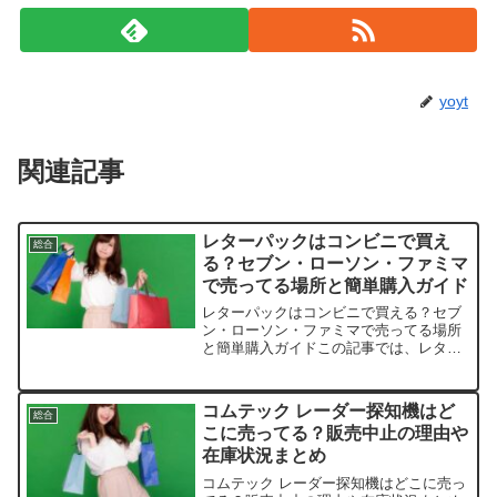
yoyt
関連記事
レターパックはコンビニで買え
総合
る？セブン・ローソン・ファミマ
で売ってる場所と簡単購入ガイド
レターパックはコンビニで買える？セブ
ン・ローソン・ファミマで売ってる場所
と簡単購入ガイドこの記事では、レター
パックを売っている取扱店や、平均的な
値段、安く買える場所などを手短に紹介
します。忙しい日常でサクッと手に入れ
コムテック レーダー探知機はど
総合
たいですよね。店舗平均価...
こに売ってる？販売中止の理由や
在庫状況まとめ
コムテック レーダー探知機はどこに売っ