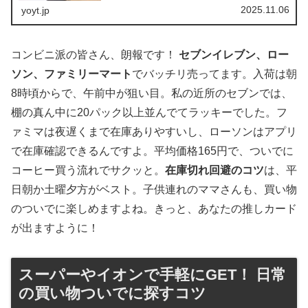
店舗平均価格おすすめポイン...
2025.11.06
yoyt.jp
コンビニ派の皆さん、朗報です！
セブンイレブン、ロー
ソン、ファミリーマート
でバッチリ売ってます。入荷は朝
8時頃からで、午前中が狙い目。私の近所のセブンでは、
棚の真ん中に20パック以上並んでてラッキーでした。フ
ァミマは夜遅くまで在庫ありやすいし、ローソンはアプリ
で在庫確認できるんですよ。平均価格165円で、ついでに
コーヒー買う流れでサクッと。
在庫切れ回避のコツ
は、平
日朝か土曜夕方がベスト。子供連れのママさんも、買い物
のついでに楽しめますよね。きっと、あなたの推しカード
が出ますように！
スーパーやイオンで手軽にGET！ 日常
の買い物ついでに探すコツ