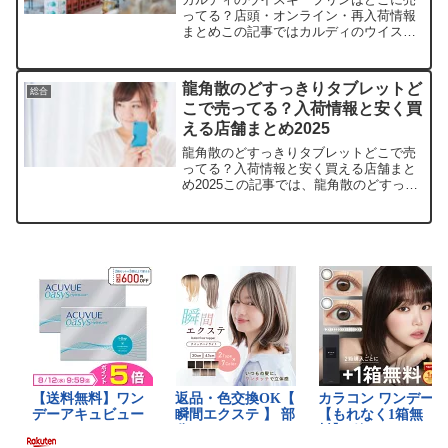
ってる？店頭・オンライン・再入荷情報
まとめこの記事ではカルディのウイスキ
ープリンを売っている取扱店や、平均的
な値段、安く買える場所などを手短に紹
介します。カルディ実店舗でウイスキー
龍角散のどすっきりタブレットど
総合
プリンが買える場所・時間...
こで売ってる？入荷情報と安く買
える店舗まとめ2025
龍角散のどすっきりタブレットどこで売
ってる？入荷情報と安く買える店舗まと
め2025この記事では、龍角散のどすっき
りタブレットを売っている取扱店や、平
均価格、安く買える場所などを手短に紹
介します。のどがイガイガする季節に、
すぐ手に入る情報をま...