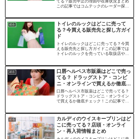
てる？販売中止の理由や在庫状況まとめ
この記事ではコムテックのレーダー探知
機を売っている取扱店や、平均的な値
段、安く買える場所などを手短に紹介し
ます。まず知っておきたい：なぜコムテ
トイレのルックはどこに売って
総合
ックの販売が“中止”に？...
る？今買える販売先と探し方ガイ
ド
トイレのルックはどこに売ってる？今買
える販売先と探し方ガイドこの記事では
トイレのルックを売っている取扱店や、
平均的な値段、安く買える場所などを手
短に紹介します。販売店価格帯在庫状況
備考楽天市場約280〜400円◎豊富まとめ
口唇ヘルペス市販薬はどこで売っ
総合
買いがお得Amaz...
てる？ ドラッグストア・コンビ
ニ・オンラインで買えるか徹底チ
ェック！
口唇ヘルペス市販薬はどこで売ってる？
ドラッグストア・コンビニ・オンライン
で買えるか徹底チェック！この記事では
アラセナSを売っている取扱店や、平均
的な値段、安く買える場所などを手短に
紹介します。店舗商品例平均価格（税
カルディのウイスキープリンはど
総合
込）特徴楽天市場アラセナ...
こに売ってる？店頭・オンライ
ン・再入荷情報まとめ
カルディのウイスキープリンはどこに売