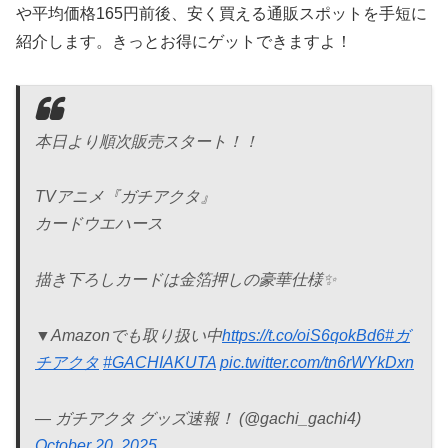
や平均価格165円前後、安く買える通販スポットを手短に
紹介します。きっとお得にゲットできますよ！
本日より順次販売スタート！！
TVアニメ『ガチアクタ』
カードウエハース
描き下ろしカードは金箔押しの豪華仕様✨
▼Amazonでも取り扱い中
https://t.co/oiS6qokBd6
#ガ
チアクタ
#GACHIAKUTA
pic.twitter.com/tn6rWYkDxn
— ガチアクタ グッズ速報！ (@gachi_gachi4)
October 20, 2025