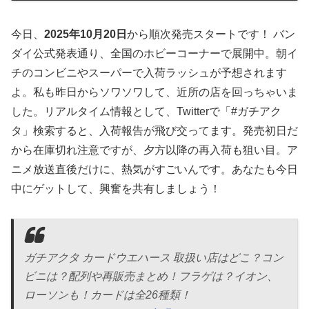
今日、
2025年10月20日
から順次発売スタートです！ バン
ダイ公式発表通り、全国のホビーコーナーで展開中。朝イ
チのコンビニやスーパーで入荷ラッシュが予想されます
よ。私も昨日からソワソワして、近所の店を回っちゃいま
した。リアルタイム情報として、Twitterで「#ガチアク
タ」検索すると、入荷報告が飛び交ってます。発売初日だ
から在庫切れ注意ですが、夕方以降の再入荷も狙い目。ア
ニメ放送直後だけに、熱気がすごいんです。あなたも今日
中にゲットして、興奮を共有しましょう！
ガチアクタ カードウエハース 取扱い店はどこ？コン
ビニは？配列や再販売まとめ！フラゲは？イオン、
ローソンも！カードは全26種類！