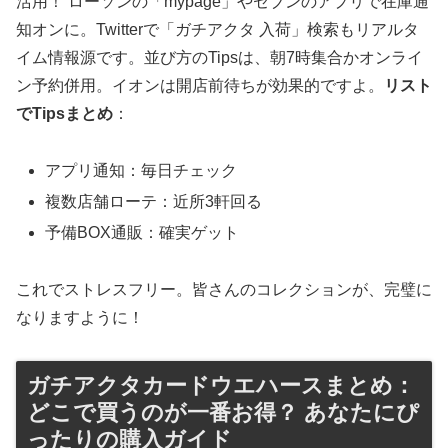
活用！ ローソンの「mypage」やセブンのアプリで在庫通
知オンに。Twitterで「ガチアクタ 入荷」検索もリアルタ
イム情報源です。並び方のTipsは、朝7時集合かオンライ
ン予約併用。イオンは開店前待ちが効果的ですよ。
リスト
でTipsまとめ
：
アプリ通知：毎日チェック
複数店舗ローテ：近所3軒回る
予備BOX通販：確実ゲット
これでストレスフリー。皆さんのコレクションが、完璧に
なりますように！
ガチアクタカードウエハースまとめ：
どこで買うのが一番お得？ あなたにぴ
ったりの購入ガイド