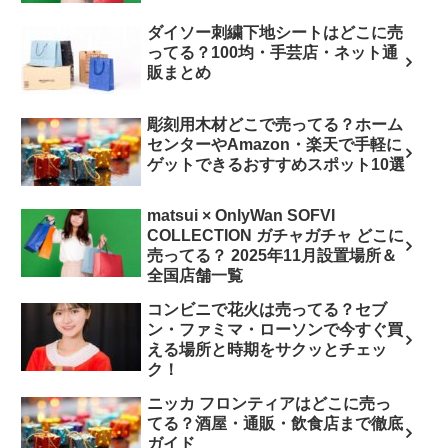
ダイソー刺繍下地シートはどこに売
ってる？100均・手芸店・ネット通
販まとめ
彫刻用木材どこで売ってる？ホーム
センターやAmazon・楽天で手軽に
ゲットできるおすすめスポット10選
matsui × OnlyWan SOFVI
COLLECTION ガチャガチャ どこに
売ってる？ 2025年11月設置場所＆
全国店舗一覧
コンビニで花火は売ってる？セブ
ン・ファミマ・ローソンで今すぐ買
える場所と時期をサクッとチェッ
ク！
ニッカ フロンティアはどこに売っ
てる？酒屋・通販・飲食店まで徹底
ガイド