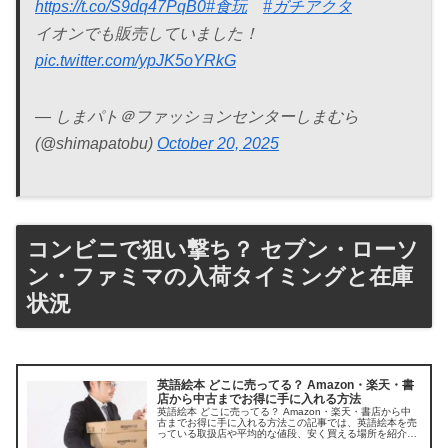
https://t.co/S9dq47PqB0
#食玩
#ガチアクタ
イオンでも販売していました！
pic.twitter.com/ypJK5oYRkG
— しまパト＠ファッションセンターしまむら
(@shimapatobu)
October 20, 2025
コンビニで狙い撃ち？ セブン・ローソ
ン・ファミマの入荷タイミングと在庫
状況
英語絵本 どこに売ってる？ Amazon・楽天・書
店から中古までお得に手に入れる方法
英語絵本 どこに売ってる？ Amazon・楽天・書店から中
古までお得に手に入れる方法この記事では、英語絵本を売
っている取扱店や平均的な値段、安く買える場所を紹介し
ます。親子で楽しく学べる一冊を探すお手伝いをします。